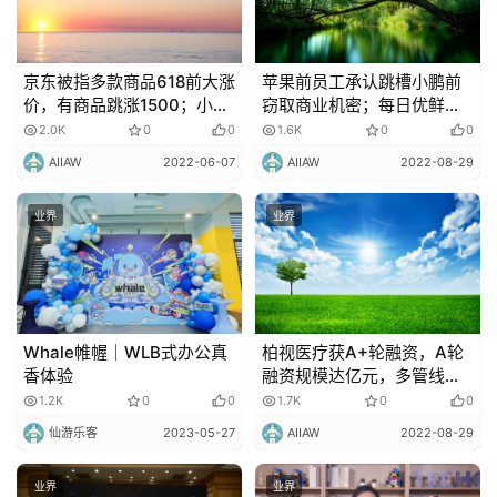
京东被指​多款商品618前大涨
苹果前员工承认跳槽小鹏前
价，有商品跳涨1500；小鹏
窃取商业机密；每日优鲜便
多部门调整裁员，数位高管
利购业务被3千万收购
2.0K
0
0
1.6K
0
0
离职
AIIAW
2022-06-07
AIIAW
2022-08-29
业界
业界
Whale帷幄｜WLB式办公真
柏视医疗获A+轮融资，A轮
香体验
融资规模达亿元，多管线布
局赋能肿瘤精准治疗
1.2K
0
0
1.7K
0
0
仙游乐客
2023-05-27
AIIAW
2022-08-29
业界
业界