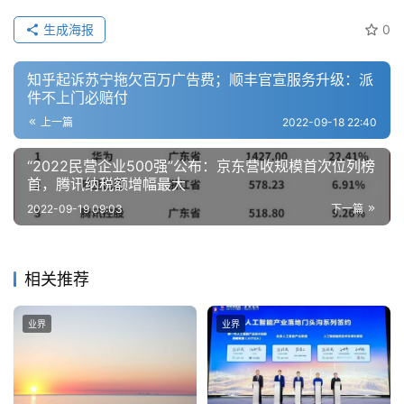
生成海报
0
知乎起诉苏宁拖欠百万广告费；顺丰官宣服务升级：派
件不上门必赔付
上一篇
2022-09-18 22:40
“2022民营企业500强”公布：京东营收规模首次位列榜
首，腾讯纳税额增幅最大
2022-09-19 09:03
下一篇
相关推荐
业界
业界