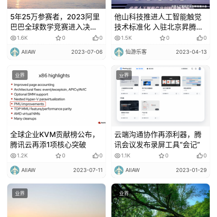
5年25万参赛者，2023阿里
他山科技推进人工智能触觉
巴巴全球数学竞赛进入决赛
技术标准化 入驻北京昇腾人
时刻
工智能计算中心
1.6K
0
0
1.5K
0
0
AIIAW
2023-07-06
仙游乐客
2023-04-13
业界
业界
全球企业KVM贡献榜公布，
云端沟通协作再添利器，腾
腾讯云再添1项核心突破
讯会议发布录屏工具“会记”
1.2K
0
0
1.1K
0
0
AIIAW
2023-07-11
AIIAW
2023-01-29
业界
业界