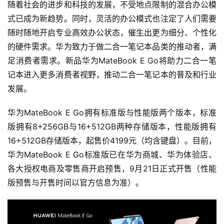
随着社会的进步和科技的发展，不受地点限制的混合办公模
能
驾
式已成为新趋势。同时，灵活的办公模式也注定了人们需要
驶
随时随地开启专业高效办公状态，催生出更为细分、个性化
的硬件需求。华为致力于做二合一笔记本品类的推动者，满
智
足消费者需求。新品华为MateBook E Go将助力二合一笔
慧
记本进入更多消费者视野，推动二合一笔记本的普及和行业
城
发展。
市
华为MateBook E Go拥有标准版与性能版两个版本，标准
更
版拥有8+256GB与16+512GB两种存储版本，性能版拥有
多
16+512GB存储版本，起售价4199元（均含键盘）。目前，
内
华为MateBook E Go标准版已在华为商城、华为体验店、
容
各大授权电商及零售商开启预售，9月21日正式开售（性能
版预售与开售时间以官方信息为准）。