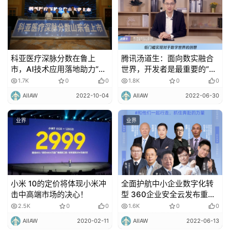
科亚医疗深脉分数在鲁上
腾讯汤道生：面向数实融合
市，AI技术应用落地助力“健
世界，开发者是最重要的“建
康中国2030”
筑师”
1.7K
0
0
1.8K
0
0
AIIAW
2022-10-04
AIIAW
2022-06-30
业界
业界
小米 10的定价将体现小米冲
全面护航中小企业数字化转
击中高端市场的决心！
型 360企业安全云发布重磅
升级
2.5K
0
0
1.6K
0
0
AIIAW
2020-02-11
AIIAW
2022-06-13