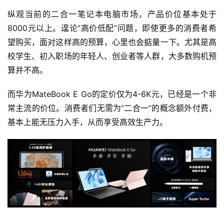
智
能
纵观当前的二合一笔记本电脑市场，产品价位基本处于
8000元以上。遑论“高价低配”问题，即使更多的消费者希
深
望购买，面对这样高的预算，心里也会掂量一下。尤其是高
度
校学生、初入职场的年轻人、创业者等人群，大多数购机预
学
算并不高。
习
而华为MateBook E Go的定价仅为4-6K元，已经是一个非
云
常主流的价位。消费者们无需为“二合一”的概念额外付费，
计
基本上能无压力入手，从而享受高效生产力。
算
登录
注册
未
来
医
疗
智