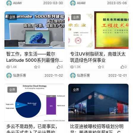
AIIAW
2020-03-30
AIIAW
2023-05-06
业界
业界
智工作，享生活——戴尔
专注UV树脂研发，南雄沃太
Latitude 5000系列最懂你
筑造绿色环保事业
的商用笔记本
1.4K
0
0
1.3K
0
0
仙游乐客
2022-11-02
仙游乐客
2022-12-01
业界
业界
多云不是趋势，已是事实，
比亚迪被曝校招等级划分明
多云正式走入了云计算的舞
显：普通高校年薪8万、C9