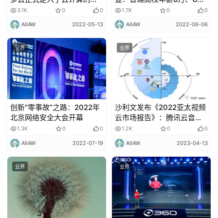
台中央！
院校最高27万，官方否认
3.1K
0
0
1.7K
0
0
AIIAW
2022-05-13
AIIAW
2022-06-06
业界
业界
创新“零事故”之路：2022年
沙利文发布《2022亚太视频
北京网络安全大会开幕
云市场报告》：腾讯云音视
频位列领导者象限，综合竞
1.3K
0
0
1.2K
0
0
争力第一
AIIAW
2022-07-19
AIIAW
2023-04-13
业界
业界