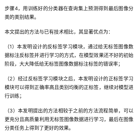
登录
注册
步骤4，用训练好的分类器在查询集上预测得到最后图像分
未
类的类别结果。
来
医
本文提出的方法与已有技术相比，其显著优点为：
疗
（1）本发明设计的反标签学习模块，通过给无标签图像数
智
据标注反标签并进行学习的方式，在模型效果还不好的初始
能
阶段，大大降低给无标签图像数据标注标签的错误率；
驾
驶
（2）经过反标签学习模块之后，本发明设计的正标签学习
模块可以得到正确率高且类别均衡的正标签，继续对模型进
智
行训练；
慧
城
（3）本发明提出的方法相较于之前的方法流程简单，可以
市
更充分且高质量利用无标签图像数据进行学习，最后在图像
分类任务上得到了更好的效果。
更
多