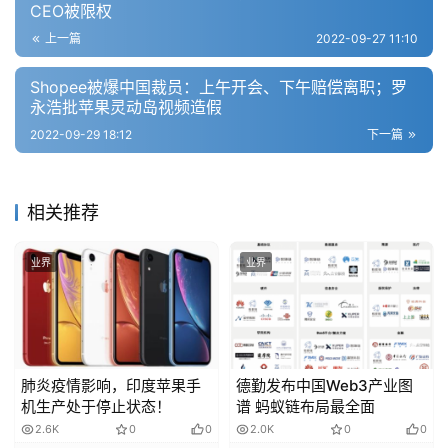
CEO被限权
上一篇
2022-09-27 11:10
Shopee被爆中国裁员：上午开会、下午赔偿离职；罗
永浩批苹果灵动岛视频造假
2022-09-29 18:12
下一篇
相关推荐
业界
业界
肺炎疫情影响，印度苹果手
德勤发布中国Web3产业图
机生产处于停止状态！
谱 蚂蚁链布局最全面
2.6K
0
0
2.0K
0
0