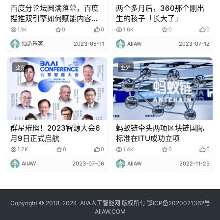
百度分论坛圆满落幕，百度
两个多月后，360那个刚出
搜推双引擎如何赋能内容创
生的孩子「长大了」
作？
1.1K
0
0
1.6K
0
0
仙游乐客
2023-05-11
AIIAW
2023-07-12
业界
业界
群星璀璨！2023智源大会6
蚂蚁链牵头两项区块链国际
月9日正式启航
标准在ITU成功立项
1.2K
0
0
1.4K
0
0
AIIAW
2023-07-06
AIIAW
2022-11-25
Copyright © 2018-2024
AIIA人工智能网
版权所有
鄂ICP备2020021362号
AIIAW.COM