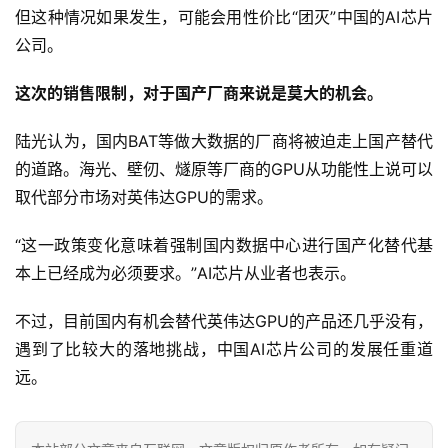
城
但这种情况如果发生，可能会用性价比“团灭”中国的AI芯片
市
公司。
更
这次的销售限制，对于国产厂商来说是莫大的机会。 
多
内
陆光认为，国内BAT等做大数据的厂商将被迫走上国产替代
容
的道路。海光、壁仞、燧原等厂商的GPU从功能性上说可以
取代部分市场对英伟达GPU的需求。
“这一政策变化意味着强制国内数据中心进行国产化替代基
本上已经成为必须要求。”AI芯片从业者也表示。
不过，目前国内有机会替代英伟达GPU的产品还几乎没有，
遇到了比较大的落地挑战，中国AI芯片公司的发展任重道
远。