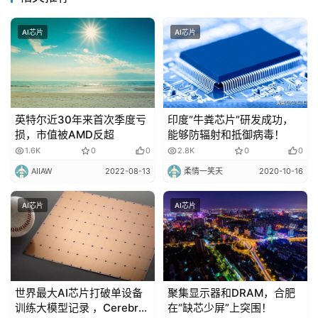
AI芯片
AI芯片
英特尔近30年来首次季度亏
印度“牛粪芯片”研发成功，
损，市值被AMD反超
能够防辐射和抵御病毒！
1.6K
0
0
2.8K
0
0
AIIAW
2022-08-13
柔情一笑天
2020-10-16
AI芯片
AI芯片
世界最大AI芯片打破单设备
聚集显示器和DRAM，合肥
训练大模型记录 ，Cerebras
在“缺芯少屏”上突围！