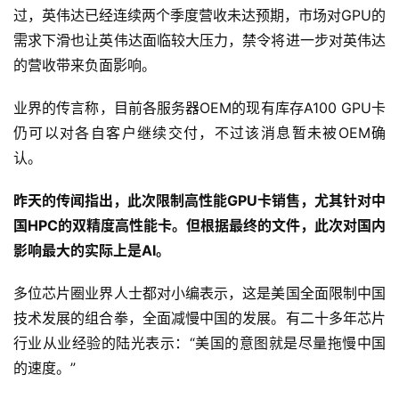
过，英伟达已经连续两个季度营收未达预期，市场对GPU的
需求下滑也让英伟达面临较大压力，禁令将进一步对英伟达
的营收带来负面影响。
首
页
业界的传言称，目前各服务器OEM的现有库存A100 GPU卡
仍可以对各自客户继续交付，不过该消息暂未被OEM确
业
认。
界
昨天的传闻指出，此次限制高性能GPU卡销售，尤其针对中
人
国HPC的双精度高性能卡。但根据最终的文件，此次对国内
工
影响最大的实际上是AI。
智
能
多位芯片圈业界人士都对小编表示，这是美国全面限制中国
技术发展的组合拳，全面减慢中国的发展。有二十多年芯片
深
行业从业经验的陆光表示：“美国的意图就是尽量拖慢中国
度
的速度。”
学
习