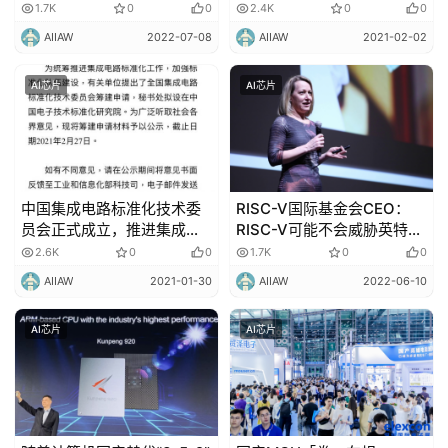
要「杀死」GPU
1.7K
0
0
2.4K
0
0
AIIAW
2022-07-08
AIIAW
2021-02-02
AI芯片
AI芯片
中国集成电路标准化技术委
RISC-V国际基金会CEO：
员会正式成立，推进集成电
RISC-V可能不会威胁英特
路标准化！
尔，但Arm需要警惕
2.6K
0
0
1.7K
0
0
AIIAW
2021-01-30
AIIAW
2022-06-10
AI芯片
AI芯片