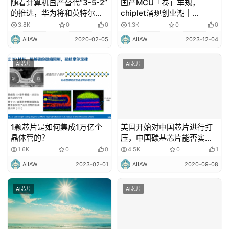
随着计算机国产替代“3-5-2”
国产MCU「卷」车规，
的推进，华为将和英特尔迎
chiplet涌现创业潮｜
来正面竞争！
elexcon2023直击
3.8K
0
0
1.3K
0
0
AIIAW
2020-02-05
AIIAW
2023-12-04
AI芯片
AI芯片
1颗芯片是如何集成1万亿个
美国开始对中国芯片进行打
晶体管的？
压，中国碳基芯片能否实现
全面超越？
1.6K
0
0
4.5K
0
1
AIIAW
2023-02-01
AIIAW
2020-09-08
AI芯片
AI芯片