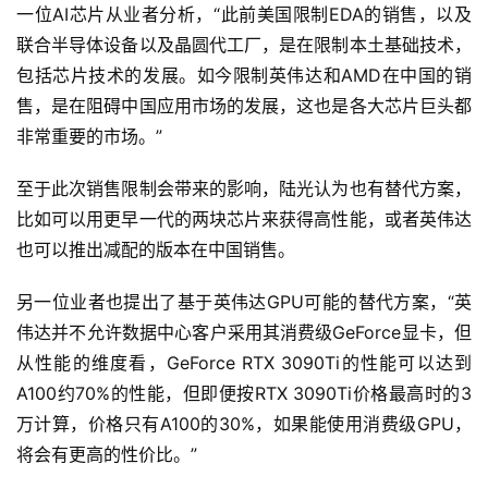
一位AI芯片从业者分析，“此前美国限制EDA的销售，以及
联合半导体设备以及晶圆代工厂，是在限制本土基础技术，
云
包括芯片技术的发展。如今限制英伟达和AMD在中国的销
计
售，是在阻碍中国应用市场的发展，这也是各大芯片巨头都
算
非常重要的市场。”
登录
注册
未
至于此次销售限制会带来的影响，陆光认为也有替代方案，
来
医
比如可以用更早一代的两块芯片来获得高性能，或者英伟达
疗
也可以推出减配的版本在中国销售。
另一位业者也提出了基于英伟达GPU可能的替代方案，“英
智
能
伟达并不允许数据中心客户采用其消费级GeForce显卡，但
驾
从性能的维度看，GeForce RTX 3090Ti的性能可以达到
驶
A100约70%的性能，但即便按RTX 3090Ti价格最高时的3
万计算，价格只有A100的30%，如果能使用消费级GPU，
智
将会有更高的性价比。”
慧