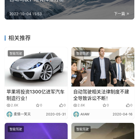
2022-10-04 15:53
下一篇
相关推荐
智能驾驶
智能驾驶
苹果将投资1300亿进军汽车
自动驾驶相关法律制度不建
制造行业！
全导致诉讼不断！
2.6K
0
0
2.6K
0
0
柔情一笑天
2020-05-31
AIIAW
2020-04-16
智能驾驶
智能驾驶