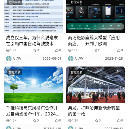
智能驾驶
智能驾驶
成立仅三年，为什么说毫末
商汤绝影座舱大模型「应用
在引领中国自动驾驶技术质
商店」：开到了欧洲
变期
1.2K
0
0
1.1K
0
0
AIIAW
2023-06-01
AIIAW
2023-11-28
智能驾驶
智能驾驶
千挂科技与东风柳汽合作开
枭龙，打响哈弗新能源转型
发自动驾驶牵引车，2024年
的第一枪
量产交付
1.5K
0
0
1.2K
0
0
AIIAW
2022-11-30
AIIAW
2023-06-13