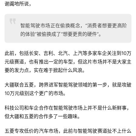
谢阗地所说，
智
慧
城
智能驾驶市场正在偷换概念，“消费者想要更高阶
市
的体验”被偷换成了“想要更贵的硬件”。
更
多
此前，包括长安、吉利、北汽、上汽等多家车企关注到10万
内
元级赛道，也有推出一定的车型，但这片市场并不是大家主
容
要的发力点，实在难于掀起什么风浪。
大疆联合五菱，跨界进军智能驾驶领域的第一步，就是攻破
10万元级别这个更广的市场。
科技公司和车企合作在智能驾驶市场上并不是什么新鲜事，
但大疆和五菱的合作多了一些趣味。
五菱专攻低价的汽车市场，此前与智能驾驶赛道扯不上什么