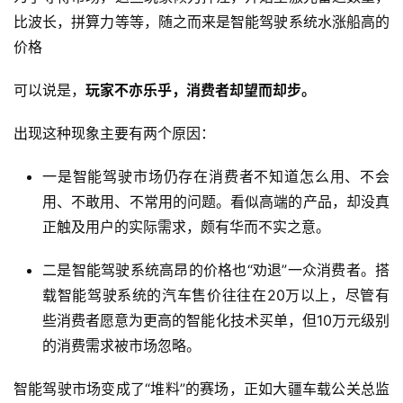
度
比波长，拼算力等等，随之而来是智能驾驶系统水涨船高的
学
价格
习
可以说是，
玩家不亦乐乎，消费者却望而却步。
云
计
出现这种现象主要有两个原因：
算
一是智能驾驶市场仍存在消费者不知道怎么用、不会
登录
注册
未
用、不敢用、不常用的问题。看似高端的产品，却没真
来
正触及用户的实际需求，颇有华而不实之意。
医
疗
二是智能驾驶系统高昂的价格也“劝退”一众消费者。搭
载智能驾驶系统的汽车售价往往在20万以上，尽管有
智
些消费者愿意为更高的智能化技术买单，但10万元级别
能
的消费需求被市场忽略。
驾
驶
智能驾驶市场变成了“堆料”的赛场，正如大疆车载公关总监