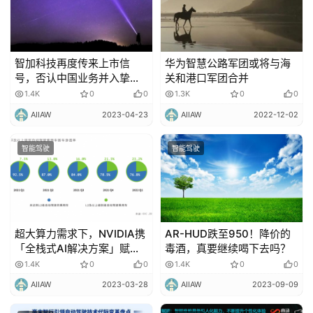
智加科技再度传来上市信
华为智慧公路军团或将与海
号，否认中国业务并入挚途
关和港口军团合并
科技
1.4K
0
0
1.3K
0
0
AIIAW
2023-04-23
AIIAW
2022-12-02
智能驾驶
智能驾驶
超大算力需求下，NVIDIA携
AR-HUD跌至950！降价的
「全栈式AI解决方案」赋能
毒酒，真要继续喝下去吗？
自动驾驶开发与规模化落地
1.4K
0
0
1.4K
0
0
AIIAW
2023-03-28
AIIAW
2023-09-09