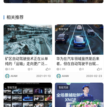
相关推荐
智能驾驶
智能驾驶
矿区自动驾驶技术正在从单
华为在汽车领域虽然是后来
纯的「运输」走向更广泛的
者，但在自动驾驶平台赋能
应用！
上华为有着自己的想法！
2.6K
0
0
2.8K
0
0
AIIAW
2021-01-13
AIIAW
2020-02-23
智能驾驶
智能驾驶