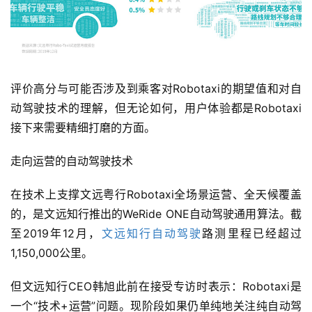
界
人
工
智
评价高分与可能否涉及到乘客对Robotaxi的期望值和对自
能
动驾驶技术的理解，但无论如何，用户体验都是Robotaxi
接下来需要精细打磨的方面。
深
度
走向运营的自动驾驶技术
学
习
在技术上支撑文远粤行Robotaxi全场景运营、全天候覆盖
的，是文远知行推出的WeRide ONE自动驾驶通用算法。截
云
至2019年12月，
文远知行自动驾驶
路测里程已经超过
计
算
1,150,000公里。
登录
注册
但文远知行CEO韩旭此前在接受专访时表示：Robotaxi是
未
来
一个“技术+运营”问题。现阶段如果仍单纯地关注纯自动驾