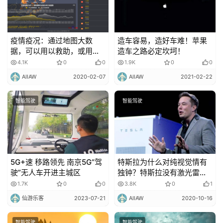
疫情疫况：通过地图大数
造车容易，造好车难！苹果
据，可以用以救助，或用以
造车之路必定坎坷！
提醒！
4.1K
0
0
1.9K
0
0
AIIAW
2020-02-07
AIIAW
2021-02-22
智能驾驶
智能驾驶
5G+速 移路领先 南京5G“驾
特斯拉为什么对纯视觉情有
驶”无人车开进主城区
独钟？特斯拉没有激光雷达
轻视激光雷达的意图！
1.7K
0
0
3.8K
0
1
仙游乐客
2023-07-21
AIIAW
2020-10-16
智能驾驶
智能驾驶