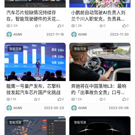
汽车芯片短缺情况持续存
​小鹏前自动驾驶AI负责人刘
在，智能驾驶硬件的天花板
兰个川入职安克，负责具身
是谁？
智能研发
2.5K
0
0
1.3K
0
0
AIIAW
2021-11-16
AIIAW
2023-11-30
智能驾驶
智能驾驶
龍鹰一号量产发布，芯擎科
奔驰将在中国落地L3：最响
技发起汽车芯片国产化挑战
的「出事故负全责」口号，
暗含多项「隐藏条件」
1.1K
0
0
1.5K
0
0
AIIAW
2023-05-23
AIIAW
2023-05-06
智能驾驶
智能驾驶