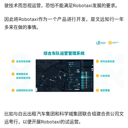
医
驶技术而忽视运营，恐怕不能满足Robotaxi发展的要求。
疗
因此将Robotaxi作为一个产品进行开发，是文远知行一年
智
多来在做的事情。
能
驾
驶
智
慧
城
市
更
多
内
比如与白云出租汽车集团和科学城集团联合组建合资公司文
容
远粤行，以便开展Robotaxi的试运营。