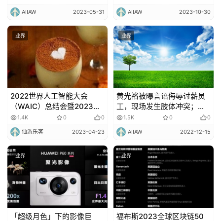
思路！
AIIAW
2023-05-31
AIIAW
2023-10-30
业界
业界
2022世界人工智能大会
黄光裕被曝言语侮辱讨薪员
（WAIC）总结会暨2023世
工，现场发生肢体冲突；账
界人工智能大会启动会在上
上只剩2651元，知名汽车品
1.4K
0
0
1.5K
0
0
海世博展览馆举行
牌设备被拍卖
仙游乐客
2023-04-23
AIIAW
2022-12-15
业界
业界
「超级月色」下的影像巨
福布斯2023全球区块链50