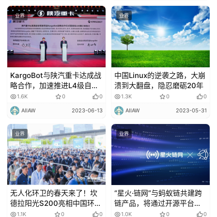
业界
业界
KargoBot与陕汽重卡达成战
中国Linux的逆袭之路，大崩
略合作，加速推进L4级自动
溃到大翻盘，隐忍磨砺20年
驾驶卡车量产
1.6K
0
0
1.3K
0
0
AIIAW
2023-06-13
AIIAW
2023-05-31
业界
业界
无人化环卫的春天来了！坎
“星火·链网”与蚂蚁链共建跨
德拉阳光S200亮相中国环博
链产品，将通过开源平台开
会，为无人环卫市场提供新
放代码
1.1K
0
0
1.0K
0
0