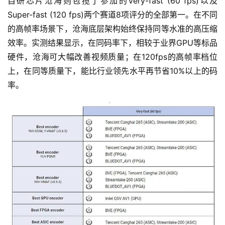
自研芯片沧海则包揽了参加的Very-fast (60 fps)以及
智
Super-fast (120 fps)两个赛道8项评分的全部第一。在不同
能
的高帧率场景下，沧海底层架构始终保持同等水准的高压缩
驾
效率。实测结果显示，在同码率下，相较于业界GPU等标品
驶
硬件，沧海可大幅改善视频质量；在120fps的高帧率档位
上，在同等质量下，能比行业领先水平再节省10%以上的码
智
率。
慧
城
市
更
多
内
容