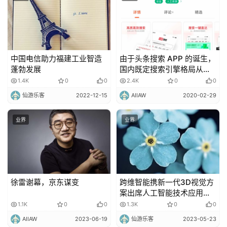
中国电信助力福建工业智造
由于头条搜索 APP 的诞生，
蓬勃发展
国内既定搜索引擎格局从此
多了一个“搅局者”！
1.4K
0
0
2.4K
0
0
仙游乐客
2022-12-15
AIIAW
2020-02-29
业界
业界
徐雷谢幕，京东谋变
跨维智能携新一代3D视觉方
案出席人工智能技术应用论
坛
1.1K
0
0
1.3K
0
0
AIIAW
2023-06-19
仙游乐客
2023-05-23