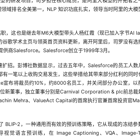
大模型的研发项目，司罗担任核心成员，是阿里大模型的开拓者之
处理领域排名全美第一，NLP 知识功底扎实，领导当时阿里的大模
，这也是继去年M6大模型带头人杨红霞（现已加入字节AI la
的谷歌学术主页与领英首页资料更新，离开阿里后，司罗没有选
lesforce。Salesforce创立于1999年3月。
快速扩招。彭博社数据显示，过去五年中，Salesforce的员工人数
年都有一笔以上收购交易发生，这些举措给其带来部分红利的同时
orce宣布将裁员约10%，约8000名员工，并关闭部分办公室，以
独立董事分别是Carnival Corporation & plc前总
in Mehra、ValueAct Capital的首席执行官兼首席投资官Mas
提出了 BLIP-2，一种通用而有效的预训练策略，它从现成的冻结参
练，在 Image Captioning、VQA、Image-Tex