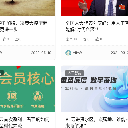
tGPT 加持，决策大模型距
全国人大代表刘庆峰：用人工
I 更进一步
能解“时代命题”！
0
0
2.9K
0
0
AW
2023-05-19
AIIAW
2021-03-
能
人工智能
云首次盈利，看百度如何
AI 迈进深水区，谈落地、谁能
型时代奔流
来新解法？