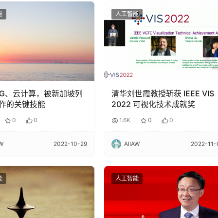
能
人工智能
、5G、云计算，被新加坡列
清华刘世霞教授斩获 IEEE VIS
作的关键技能
2022 可视化技术成就奖
0
0
1.6K
0
0
AW
2022-10-29
AIIAW
2022-11-
能
人工智能