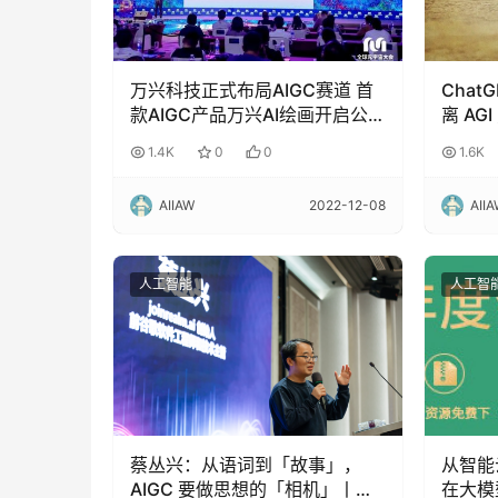
万兴科技正式布局AIGC赛道 首
Cha
款AIGC产品万兴AI绘画开启公
离 AG
测
1.4K
0
0
1.6K
AIIAW
2022-12-08
AII
人工智能
人工智
蔡丛兴：从语词到「故事」，
从智能
AIGC 要做思想的「相机」丨
在大模