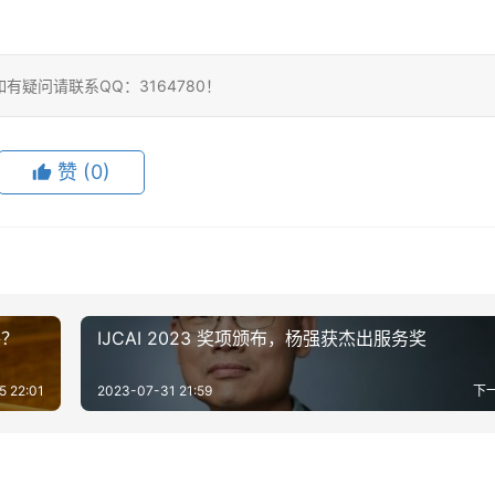
疑问请联系QQ：3164780！
赞
(0)
路？
IJCAI 2023 奖项颁布，杨强获杰出服务奖
5 22:01
2023-07-31 21:59
下