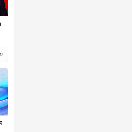
智
07
带