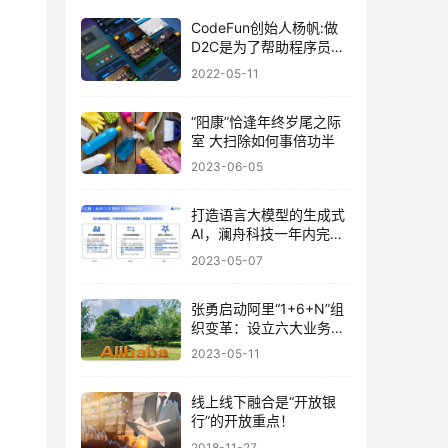
CodeFun创始人杨帆:做
D2C是为了帮助程序员解
决工作中的“琐事”！
2022-05-11
“阳康”恰逢年终岁尾之际
室 大扫除如何事倍功半
2023-06-05
打造语言大模型的生成式
AI，澜舟科技一年内完成
数亿元融资
2023-05-07
张勇启动阿里“1+6+N”组
织变革：设立六大业务集
团，或将独立上市
2023-05-11
线上线下融合是“开放银
行”的开放重点！
2018-11-27