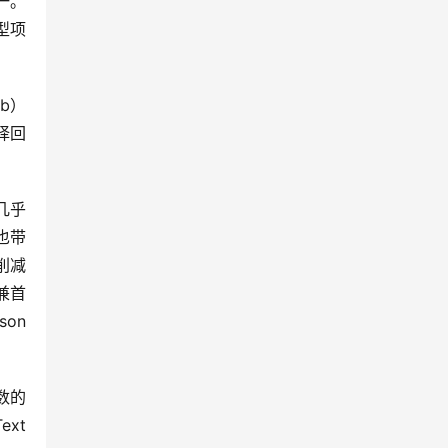
一。
型项
b）
择回
几乎
也带
削减
裁兼首
on 
数的
t 