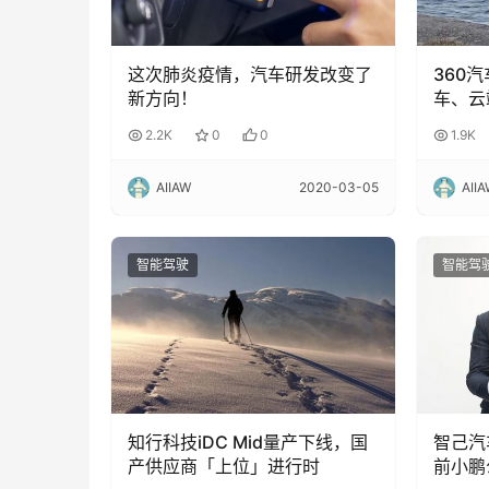
这次肺炎疫情，汽车研发改变了
360
新方向！
车、云
联汽车
2.2K
0
0
1.9K
AIIAW
2020-03-05
AII
智能驾驶
智能驾
知行科技iDC Mid量产下线，国
智己汽
产供应商「上位」进行时
前小鹏