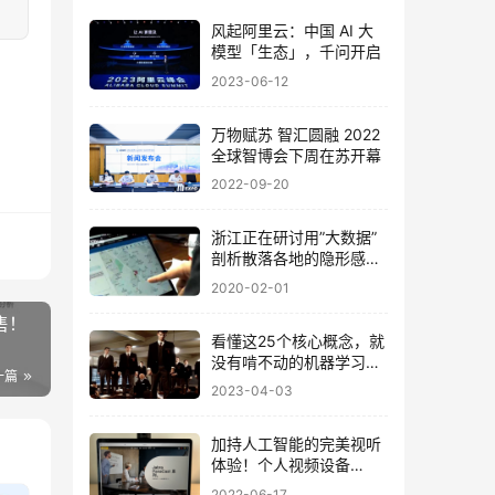
风起阿里云：中国 AI 大
模型「生态」，千问开启
2023-06-12
万物赋苏 智汇圆融 2022
全球智博会下周在苏开幕
2022-09-20
浙江正在研讨用”大数据”
剖析散落各地的隐形感染
源!
2020-02-01
售！
看懂这25个核心概念，就
没有啃不动的机器学习论
一篇
文
2023-04-03
加持人工智能的完美视听
体验！个人视频设备
Jabra PanaCast 20
2022-06-17