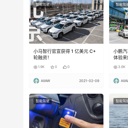
智能驾驶
智能驾
小马智行官宣获得 1 亿美元 C+
小鹏汽
轮融资！
体验来
离！
1.9K
0
0
3.6K
AIIAW
2021-02-09
AII
智能驾驶
智能驾