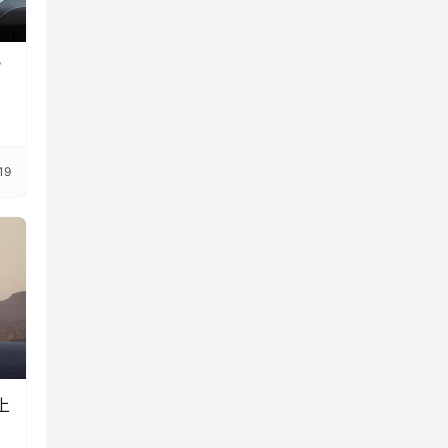
”
混
19
上