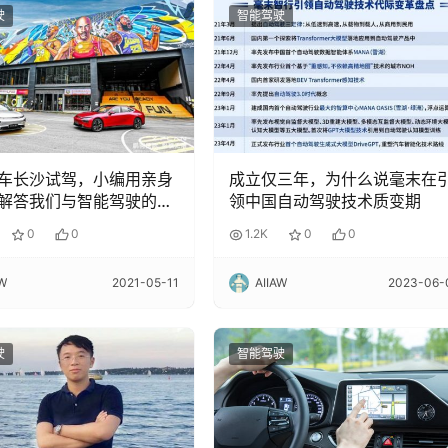
驶
智能驾驶
车长沙试驾，小编用亲身
成立仅三年，为什么说毫末在
解答我们与智能驾驶的距
领中国自动驾驶技术质变期
0
0
1.2K
0
0
AW
2021-05-11
AIIAW
2023-06-
驶
智能驾驶