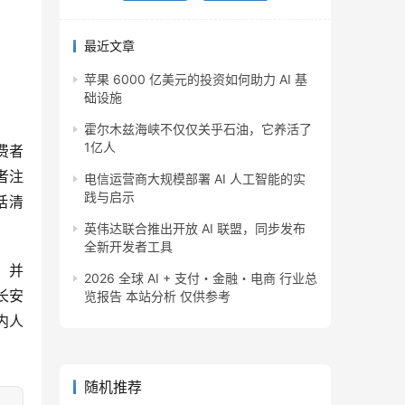
最近文章
苹果 6000 亿美元的投资如何助力 AI 基
础设施
霍尔木兹海峡不仅仅关乎石油，它养活了
1亿人
费者
者注
电信运营商大规模部署 AI 人工智能的实
践与启示
话清
英伟达联合推出开放 AI 联盟，同步发布
全新开发者工具
，并
2026 全球 AI + 支付・金融・电商 行业总
长安
览报告 本站分析 仅供参考
内人
随机推荐