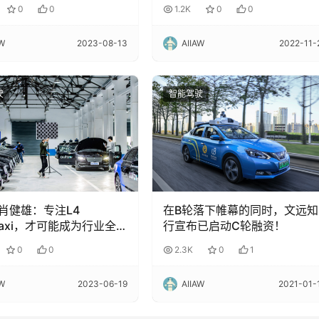
务
0
0
1.2K
0
0
AW
2023-08-13
AIIAW
2022-11-
驶
智能驾驶
X肖健雄：专注L4
在B轮落下帷幕的同时，文远知
Taxi，才可能成为行业全
行宣布已启动C轮融资！
0
0
2.3K
0
1
AW
2023-06-19
AIIAW
2021-01-