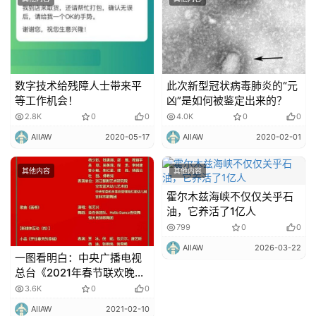
市
更
多
内
数字技术给残障人士带来平
此次新型冠状病毒肺炎的“元
容
等工作机会！
凶”是如何被鉴定出来的？
2.8K
0
0
4.0K
0
0
AIIAW
2020-05-17
AIIAW
2020-02-01
其他内容
其他内容
霍尔木兹海峡不仅仅关乎石
油，它养活了1亿人
799
0
0
AIIAW
2026-03-22
一图看明白：中央广播电视
总台《2021年春节联欢晚
会》最全节目单及演员表！
3.6K
0
0
AIIAW
2021-02-10