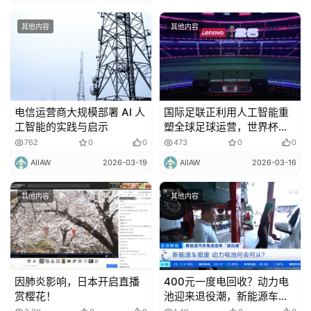
其他内容
其他内容
电信运营商大规模部署 AI 人
国际足联正利用人工智能重
工智能的实践与启示
塑全球足球运营，世界杯只
是第一场测试
762
0
0
473
0
0
AIIAW
2026-03-19
AIIAW
2026-03-16
其他内容
其他内容
因肺炎影响，日本开启直播
400元一度电回收？动力电
赏樱花！
池迎来退役潮，新能源车
主：到了补油钱的时候了