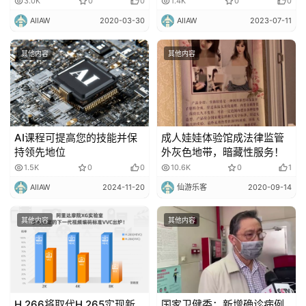
3.0K
0
0
1.4K
0
0
AIIAW
2020-03-30
AIIAW
2023-07-11
其他内容
其他内容
AI课程可提高您的技能并保
成人娃娃体验馆成法律监管
持领先地位
外灰色地带，暗藏性服务！
1.5K
0
0
10.6K
0
1
AIIAW
2024-11-20
仙游乐客
2020-09-14
其他内容
其他内容
H.266将取代H.265实现新
国家卫健委：新增确诊病例