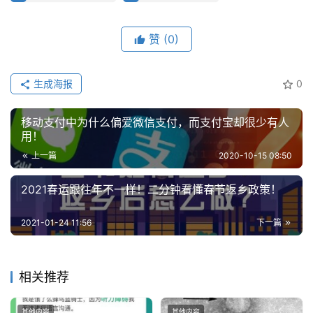
云
计
赞
(0)
算
登录
注册
生成海报
0
未
来
移动支付中为什么偏爱微信支付，而支付宝却很少有人
医
用！
疗
上一篇
2020-10-15 08:50
智
2021春运跟往年不一样！二分钟看懂春节返乡政策！
能
驾
2021-01-24 11:56
下一篇
驶
智
相关推荐
慧
城
其他内容
其他内容