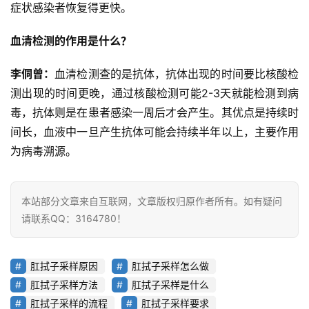
症状感染者恢复得更快。
血清检测的作用是什么？
首
页
李侗曾：
血清检测查的是抗体，抗体出现的时间要比核酸检
测出现的时间更晚，通过核酸检测可能2-3天就能检测到病
业
毒，抗体则是在患者感染一周后才会产生。其优点是持续时
界
间长，血液中一旦产生抗体可能会持续半年以上，主要作用
为病毒溯源。
人
工
智
能
本站部分文章来自互联网，文章版权归原作者所有。如有疑问
请联系QQ：3164780！
深
度
肛拭子采样原因
肛拭子采样怎么做
学
肛拭子采样方法
肛拭子采样是什么
习
肛拭子采样的流程
肛拭子采样要求