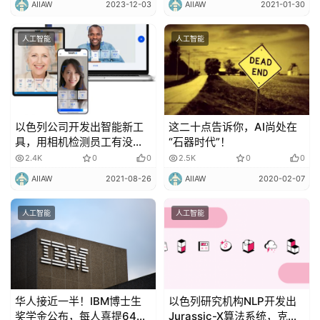
AIIAW
2023-12-03
AIIAW
2021-01-30
人工智能
人工智能
以色列公司开发出智能新工
这二十点告诉你，AI尚处在
具，用相机检测员工有没生
“石器时代”！
病！
2.4K
0
0
2.5K
0
0
AIIAW
2021-08-26
AIIAW
2020-02-07
人工智能
人工智能
华人接近一半！IBM博士生
以色列研究机构NLP开发出
奖学金公布，每人喜提64万
Jurassic-X算法系统，克服