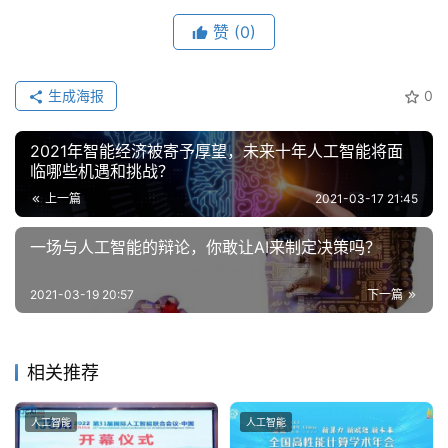
云
赞
(0)
计
算
生成海报
0
登录
注册
未
来
2021年智能经济被寄予厚望，未来十年人工智能将面
医
临哪些机遇和挑战？
疗
上一篇
2021-03-17 21:45
智
一场与人工智能的辩论，你敢让AI来制定决策吗？
能
驾
2021-03-19 20:57
下一篇
驶
智
相关推荐
慧
城
人工智能
人工智能
市