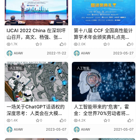
更
多
内
IJCAI 2022 China 在深圳坪
第十八届 CCF 全国高性能计
山召开，高文、杨强、张正
算学术年会颁奖典礼点亮齐
容
友、周志华等等 AI 大牛出席
鲁大地
1.7K
0
0
2.0K
0
0
AIIAW
2022-11-22
AIIAW
2023-05-27
人工智能
人工智能
一场关于ChatGPT话语权的
人工智能带来的“危害”，霍
深度思考：人类会在大模型
金：全世界70%劳动者将面
中迷失自我吗？
临失业！
1.4K
0
0
4.2K
0
1
AIIAW
2023-05-07
AIIAW
2021-05-07