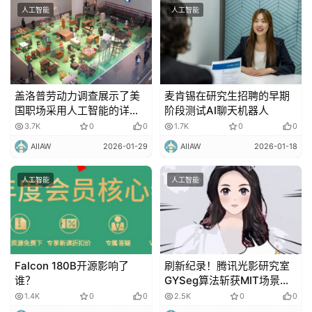
人工智能
人工智能
盖洛普劳动力调查展示了美
麦肯锡在研究生招聘的早期
国职场采用人工智能的详细
阶段测试AI聊天机器人
情况
3.7K
0
0
1.7K
0
0
AIIAW
2026-01-29
AIIAW
2026-01-18
人工智能
人工智能
Falcon 180B开源影响了
刷新纪录！腾讯光影研究室
谁？
GYSeg算法斩获MIT场景解
析世界第一！
1.4K
0
0
2.5K
0
0