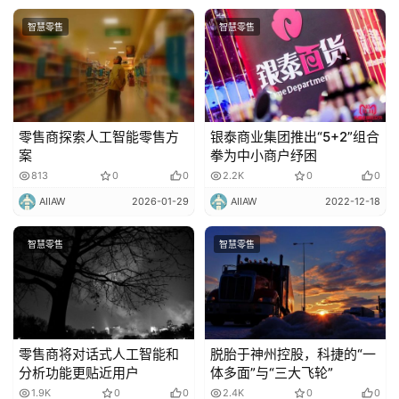
智慧零售
智慧零售
零售商探索人工智能零售方
银泰商业集团推出“5+2”组合
案
拳为中小商户纾困
813
0
0
2.2K
0
0
AIIAW
2026-01-29
AIIAW
2022-12-18
智慧零售
智慧零售
零售商将对话式人工智能和
脱胎于神州控股，科捷的“一
分析功能更贴近用户
体多面”与“三大飞轮”
1.9K
0
0
2.4K
0
0