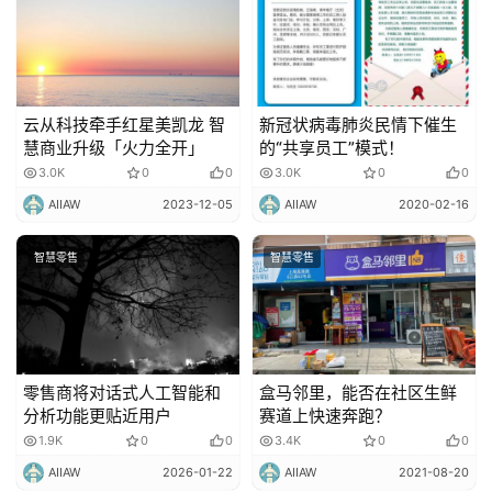
云从科技牵手红星美凯龙 智
新冠状病毒肺炎民情下催生
慧商业升级「火力全开」
的“共享员工”模式！
3.0K
0
0
3.0K
0
0
AIIAW
2023-12-05
AIIAW
2020-02-16
智慧零售
智慧零售
零售商将对话式人工智能和
盒马邻里，能否在社区生鲜
分析功能更贴近用户
赛道上快速奔跑？
1.9K
0
0
3.4K
0
0
AIIAW
2026-01-22
AIIAW
2021-08-20