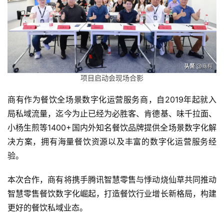
未
来
医
疗
智
能
项目启动会现场合影
驾
商有作为餐饮全场景数字化运营服务商，自2019年起就入
驶
局私域流量，迄今为止已经为必胜客、肯德基、味千拉面、
小杨生煎等1400+国内外知名餐饮品牌提供全场景数字化解
智
慧
决方案，拥有海量餐饮资源以及丰富的数字化运营服务经
城
验。
市
本次合作，商有将携手腾讯智慧零售与悸动烧仙草共同推动
更
智慧零售餐饮数字化崛起，打造餐饮行业增长新格局，构建
多
更好的餐饮私域业态。
内