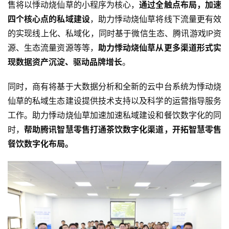
售将以悸动烧仙草的小程序为核心，
通过全触点布局，加速
业
四个核心点的私域建设
，助力悸动烧仙草将线下流量更有效
界
的实现线上化、私域化，同时基于微信生态、腾讯游戏IP资
源、生态流量资源等等，
助力悸动烧仙草从更多渠道形式实
人
工
现数据资产沉淀、驱动品牌增长
。
智
能
同时，商有将基于大数据分析和全新的云中台系统为悸动烧
仙草的私域生态建设提供技术支持以及科学的运营指导服务
深
工作。助力悸动烧仙草加速加速私域建设和餐饮数字化的同
度
时，
帮助腾讯智慧零售打通茶饮数字化渠道，开拓智慧零售
学
餐饮数字化布局。
习
云
计
算
登录
注册