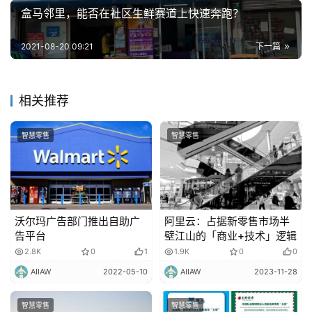
盒马邻里，能否在社区生鲜赛道上快速奔跑？
2021-08-20 09:21
下一篇
相关推荐
智慧零售
智慧零售
沃尔玛广告部门推出自助广
阿里云：占据新零售市场半
告平台
壁江山的「商业+技术」逻辑
2.8K
0
1
1.9K
0
0
AIIAW
2022-05-10
AIIAW
2023-11-28
智慧零售
智慧零售