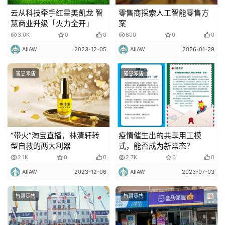
云从科技牵手红星美凯龙 智
零售商探索人工智能零售方
慧商业升级「火力全开」
案
3.0K
0
0
800
0
0
AIIAW
2023-12-05
AIIAW
2026-01-29
智慧零售
智慧零售
“带火”淘宝直播，林清轩转
疫情催生出的共享用工模
型自救的两大利器
式，能否成为新常态？
2.1K
0
0
2.7K
0
0
AIIAW
2023-12-06
AIIAW
2023-07-03
智慧零售
智慧零售