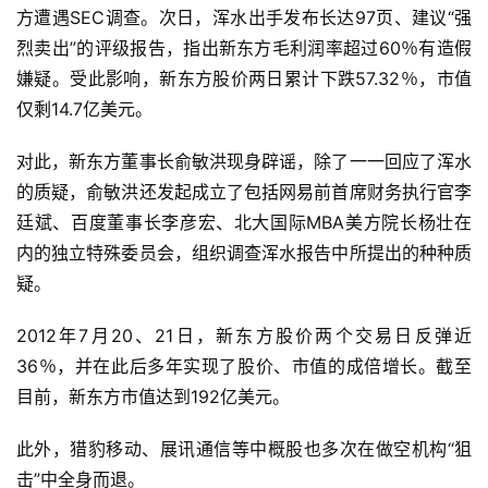
方遭遇SEC调查。次日，浑水出手发布长达97页、建议“强
烈卖出”的评级报告，指出新东方毛利润率超过60％有造假
嫌疑。受此影响，新东方股价两日累计下跌57.32％，市值
仅剩14.7亿美元。
对此，新东方董事长俞敏洪现身辟谣，除了一一回应了浑水
的质疑，俞敏洪还发起成立了包括网易前首席财务执行官李
廷斌、百度董事长李彦宏、北大国际MBA美方院长杨壮在
内的独立特殊委员会，组织调查浑水报告中所提出的种种质
疑。
2012年7月20、21日，新东方股价两个交易日反弹近
36％，并在此后多年实现了股价、市值的成倍增长。截至
目前，新东方市值达到192亿美元。
此外，猎豹移动、展讯通信等中概股也多次在做空机构“狙
击”中全身而退。