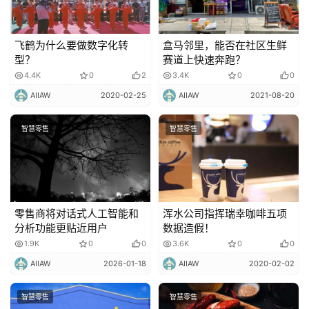
飞鹤为什么要做数字化转
盒马邻里，能否在社区生鲜
型？
赛道上快速奔跑？
4.4K
0
2
3.4K
0
0
AIIAW
2020-02-25
AIIAW
2021-08-20
智慧零售
智慧零售
零售商将对话式人工智能和
浑水公司指挥瑞幸咖啡五项
分析功能更贴近用户
数据造假！
1.9K
0
0
3.6K
0
0
AIIAW
2026-01-18
AIIAW
2020-02-02
智慧零售
智慧零售