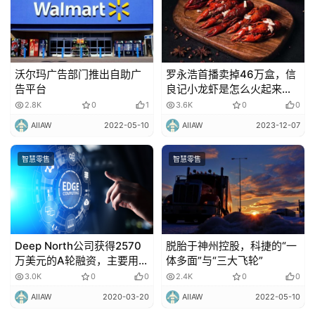
沃尔玛广告部门推出自助广
罗永浩首播卖掉46万盒，信
告平台
良记小龙虾是怎么火起来
的？
2.8K
0
1
3.6K
0
0
AIIAW
2022-05-10
AIIAW
2023-12-07
智慧零售
智慧零售
Deep North公司获得2570
脱胎于神州控股，科捷的“一
万美元的A轮融资，主要用于
体多面”与“三大飞轮”
扩大产品规模！
3.0K
0
0
2.4K
0
0
AIIAW
2020-03-20
AIIAW
2022-05-10