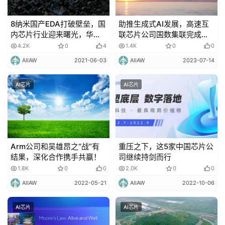
8纳米国产EDA打破壁垒，国
助推生成式AI发展，高速互
内芯片行业迎来曙光，华为
联芯片公司国数集联完成数
居功至伟！
千万元天使轮融资
4.2K
0
4
1.4K
0
0
AIIAW
2021-06-03
AIIAW
2023-07-14
AI芯片
AI芯片
Arm公司和吴雄昂之“战”有
重压之下，这5家中国芯片公
结果，深化合作携手共赢！
司继续持剑而行
1.8K
0
0
2.0K
0
0
AIIAW
2022-05-21
AIIAW
2022-10-06
AI芯片
AI芯片