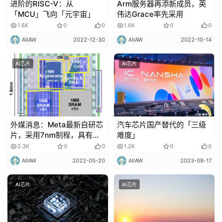
进阶的RISC-V：从
Arm服务器再添新成员，英
驾
「MCU」飞向「元宇宙」
伟达Grace率先采用
驶
1.6K
0
0
1.6K
0
0
AIIAW
2022-12-30
AIIAW
2022-10-14
智
慧
AI芯片
AI芯片
城
市
更
外媒消息：Meta最新自研芯
汽车芯片国产替代的「三级
多
片，采用7nm制程，具有神
难度」
内
经网络加速器！
2.3K
0
0
1.2K
0
0
容
AIIAW
2022-05-20
AIIAW
2023-08-17
AI芯片
AI芯片