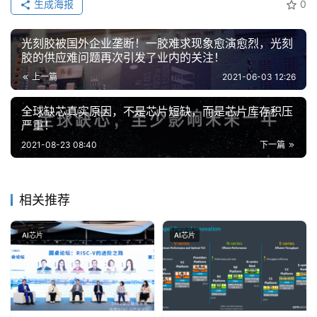
生成海报
0
能
光刻胶被国外企业垄断！一胶难求现象愈演愈烈，光刻
深
胶的供应难问题再次引发了业内的关注！
度
上一篇
2021-06-03 12:26
学
习
全球缺芯真实原因，不是芯片短缺，而是芯片库存积压
严重！
云
2021-08-23 08:40
下一篇
计
算
相关推荐
登录
注册
未
来
AI芯片
AI芯片
医
疗
智
能