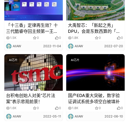
「十三香」定律再生效？十
大禹智芯：「新起之秀」
三代酷睿夺回主频第一王
DPU，会是东数西算的「成
座，Arc新显卡叫板英伟达
功密码」吗？
1.5K
0
0
1.8K
0
0
3060
AIIAW
2022-11-04
AIIAW
2022-07-20
AI芯片
AI芯片
台积电创始人对美“芯片法
国产EDA重大突破，数字验
案”表示悲观前景！
证调试系统多项空白被填补
1.6K
0
0
1.8K
0
0
AIIAW
2022-05-11
AIIAW
2022-06-10