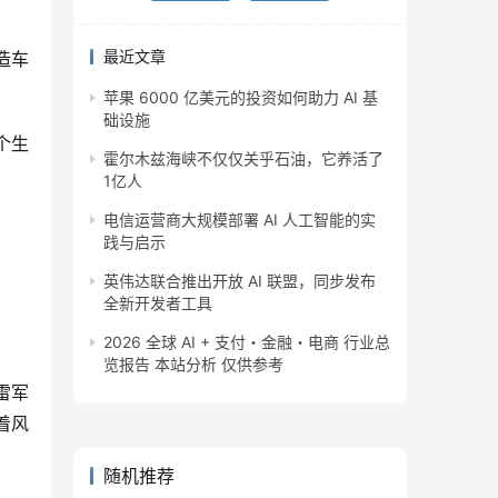
最近文章
造车
苹果 6000 亿美元的投资如何助力 AI 基
础设施
个生
霍尔木兹海峡不仅仅关乎石油，它养活了
1亿人
电信运营商大规模部署 AI 人工智能的实
践与启示
英伟达联合推出开放 AI 联盟，同步发布
全新开发者工具
2026 全球 AI + 支付・金融・电商 行业总
览报告 本站分析 仅供参考
雷军
着风
随机推荐