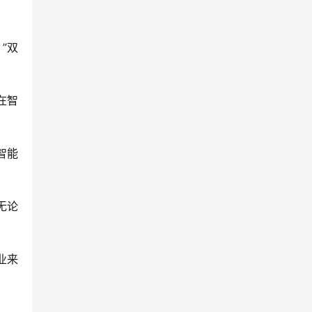
”双
在智
智能
无论
业来