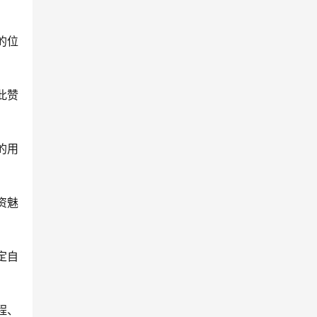
的位
此赞
的用
资魅
定自
程、