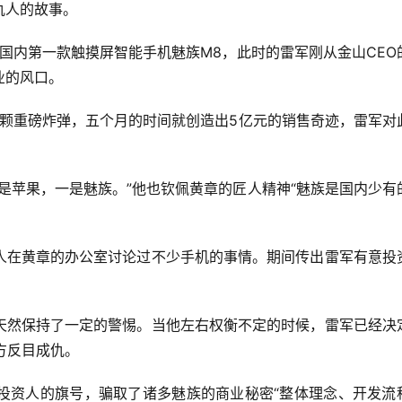
仇人的故事。
了国内第一款触摸屏智能手机魅族M8，此时的雷军刚从金山CEO
业的风口。
一颗重磅炸弹，五个月的时间就创造出5亿元的销售奇迹，雷军对
是苹果，一是魅族。”他也钦佩黄章的匠人精神“魅族是国内少有
人在黄章的办公室讨论过不少手机的事情。期间传出雷军有意投
天然保持了一定的警惕。当他左右权衡不定的时候，雷军已经决
方反目成仇。
投资人的旗号，骗取了诸多魅族的商业秘密“整体理念、开发流