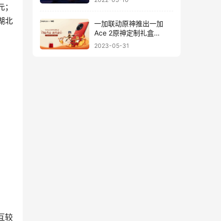
元；
湖北
一加联动原神推出一加
Ace 2原神定制礼盒
18GB+512GB售价3699
2023-05-31
元
互较