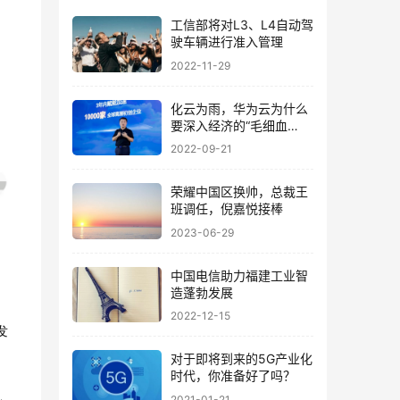
工信部将对L3、L4自动驾
驶车辆进行准入管理
2022-11-29
化云为雨，华为云为什么
要深入经济的“毛细血
管”？
2022-09-21
荣耀中国区换帅，总裁王
班调任，倪嘉悦接棒
2023-06-29
中国电信助力福建工业智
造蓬勃发展
2022-12-15
发
对于即将到来的5G产业化
时代，你准备好了吗？
2021-01-21