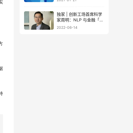
实
独家 | 创新工场首席科学
家周明：NLP 与金融「联
姻」，从经济实惠的小模
2022-06-14
型开始
方
据
持