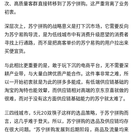
次、高质量客群直接转移到了苏宁拼购。这严重背离了业务
初衷。
深层次上，苏宁拼购的战略意义是打下沉市场，它需要反向
为苏宁易购导流，是为低线城市中有消费升级愿望的消费者
寻找上行通路，而不是把高客单价的苏宁易购的用户拉出来
买便宜货。
与此相比更重要的是，敢于玩下沉的电商平台，无不需要深
耕产业带，与大量白牌优质产能合作。这件事非常之难，所
以一开始初衷就是为此的拼多多能成，有低端供应链基础的
淘宝的淘特也能效颦，而供应链相对高端的京东京喜就做的
很难，而对于没有这方面供应链基础能力的苏宁就太难了。
三四线城市，5元20双筷子这样的选品策略，于苏宁拼购而
言，这几乎难于登天。所以，苏宁拼购的选品及供应链均存
在很大问题。”苏宁拼购发展到后期阶段，商品及流量均来