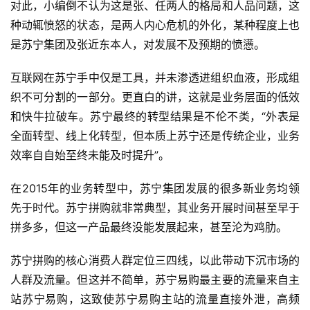
对此，小编倒不认为这是张、任两人的格局和人品问题，这
种动辄愤怒的状态，是两人内心危机的外化，某种程度上也
是苏宁集团及张近东本人，对发展不及预期的愤懑。
互联网在苏宁手中仅是工具，并未渗透进组织血液，形成组
织不可分割的一部分。更直白的讲，这就是业务层面的低效
和快牛拉破车。苏宁最终的转型结果是不伦不类，“外表是
全面转型、线上化转型，但本质上苏宁还是传统企业，业务
效率自自始至终未能及时提升”。
在2015年的业务转型中，苏宁集团发展的很多新业务均领
先于时代。苏宁拼购就非常典型，其业务开展时间甚至早于
拼多多，但这一产品最终没能发展起来，甚至沦为鸡肋。
苏宁拼购的核心消费人群定位三四线，以此带动下沉市场的
人群及流量。但这并不简单，苏宁易购最主要的流量来自主
站苏宁易购，这致使苏宁易购主站的流量直接外泄，高频