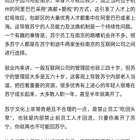
而苏宁因为地处南京，本身人才就比较少，加之当时位于杭
登录
注册
州的阿里巴巴采用“高薪+期权”的方式，这引发了人才上的
未
来
虹吸效应，包邮区的大量优秀人才都集中在阿里巴巴或者上
医
海。这导致苏宁的人员能力及汰换机制是一个持续性问题。
疗
一个有趣的事情是，苏宁员工在南京的跳槽机会并不多，很
多苏宁人都是在苏宁和途牛两家坐标南京的互联网公司之间
智
进行选择。
能
驾
就业内来讲，一般互联网公司的管理层也就三四十岁，但苏
驶
宁的管理层大多是五六十岁，这客观上导致苏宁内部老人当
道，把控着重要的资源，很多优秀有上进心的年轻人很难在
智
苏宁成长起来，大多数入职一年，甚至半年就离开了。
慧
城
苏宁文化上非常奇葩且不合理的一点，是禁止员工“吃回头
市
草”，也就是内部禁止前员工人才回流，只要你离开了苏
宁，你就再也不可能回苏宁。
更
多