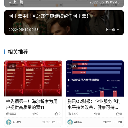
上一篇
2022-05-19 09:45
阿里云中国区总裁任庚继续留任阿里云！
2022-05-19 09:53
下一篇
相关推荐
业界
业界
率先摘第一！海尔智家为用
腾讯Q2财报：企业服务毛利
户提供高质量的双11
水平持续改善，健康可持续
战略初见成效
883
0
0
1.4K
0
0
AIIAW
2023-12-08
AIIAW
2022-08-20