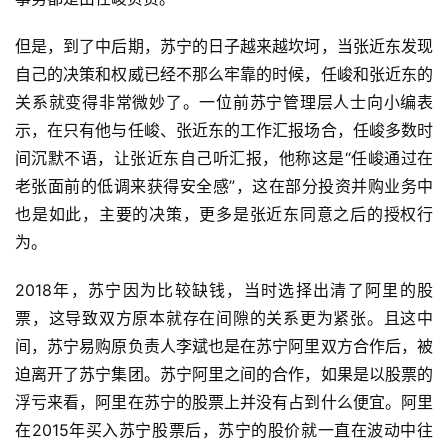
但是，到了中后期，苏宁的日子越来越坎坷，当张近东发现
自己的决策和权威已经不那么牢靠的时候，任峻和张近东的
关系就变得非常微妙了。一位前苏宁管理层人士向小编表
示，在只有他与任峻、张近东的工作汇报场合，任峻多数时
间沉默不语，让张近东自己听汇报，他称这是“任峻通过在
老张面前的低调来获得安全感”，这在部分投资并购业务中
也是如此，主要的决策，更多是张近东同意之后的授权行
为。
2018年，苏宁因为比较缺钱，当时选择出清了阿里的股
票，这导致双方原本就存在间隙的关系更为紧张。且这中
间，苏宁易购原负责人李斌也是在苏宁阿里双方合作后，被
迫离开了苏宁集团。苏宁阿里之间的合作，如果是以股票的
浮亏来看，阿里在苏宁的股票上并没有占到什么便宜。阿里
在2015年买入苏宁股票后，苏宁的股价就一直在波动中往