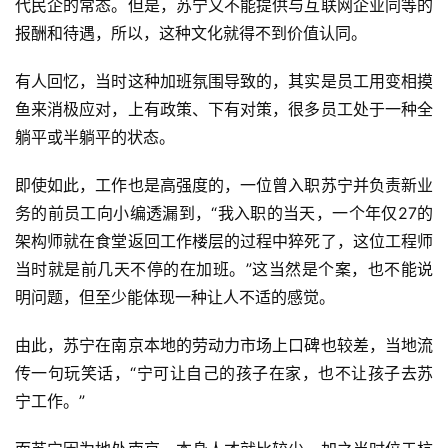
代民企的常态。但是，苏宁又不能提供与互联网企业同等的
报酬和待遇，所以，这种文化就得不到价值认同。
业
界
有人回忆，当时这种加班氛围导致的，其实是员工用变相摸
鱼来消极应对，上有政策、下有对策，很多员工处于一种全
人
躺平或半躺平的状态。
工
智
即使如此，工作也是高强度的，一位曾入职苏宁并负责新业
能
务的前员工向小编透漏到，“我入职的当天，一个年仅27的
架构师就在食堂返回工作楼层的过程中猝死了，这位工程师
深
当时就是前几天不停的在加班。”这当然是个案，也不能说
度
学
明问题，但至少能体现一种让人不适的感觉。
习
由此，苏宁在南京本地的劳动力市场上口碑也较差，当地流
传一句玩笑话，“宁可让自己的孩子在家，也不让孩子去苏
云
计
宁工作。”
算