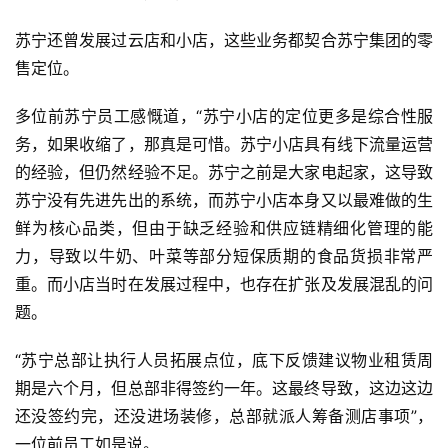
苏宁还曾发展过云店和小店，这些业务都契合苏宁集团的零
售定位。
多位前苏宁员工感慨道，“苏宁小店的定位更多是综合性服
务，如果收缩了，那真是可惜。苏宁小店具有线下流量运营
的经验，但仍然经验不足。苏宁之前是大家电起家，这导致
苏宁没有先进先出的系统，而苏宁小店本身又以最难做的生
鲜为核心品类，但由于缺乏经验和供应链精细化管理的能
力，导致以牛奶、叶菜等部分短保质期的食品货损非常严
重。而小店当时在发展过程中，也存在扩张及发展混乱的问
题。
“苏宁总部让执行人员拓展点位，底下反馈建议物业租赁周
期是六个月，但总部非得签约一年。这最终导致，这边这边
还没签约完，还没进场装修，总部就派人筹备测店事项”，
一位前员工如是说。