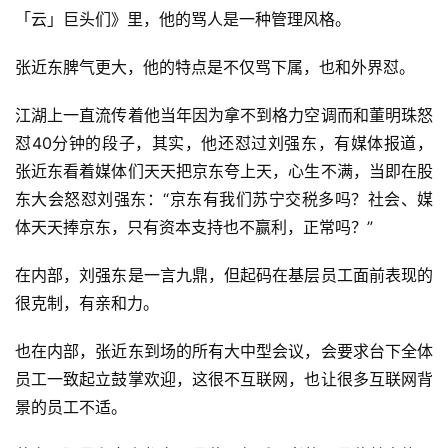
「云」巨头们》里，他的骂人是一种管理风格。
张近东脾气更大，他的特点是不仅骂下属，也和外界怼。
江湖上一直流传着他当年因为拿不到格力空调而和董明珠怒
怼40分钟的段子，其实，他还怼过刘强东，有媒体报道，
张近东看着媒体们天天把京东夸上天，心生不满，当即在股
东大会怒怼刘强东：“京东有我们苏宁交税多吗？社会、媒
体天天捧京东，只有资本支持也不赢利，正常吗？”
在内部，刘强东是一言九鼎，但起码在基层员工面前表现的
很克制，有亲和力。
也在内部，张近东到场的所有大中型会议，会要求台下全体
员工一致起立鼓掌欢迎，这很不互联网，也让很多互联网背
景的员工不适。