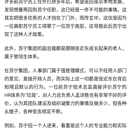
许多前苏宁员工在外打拼多年后，希望返回南京本地发展，
内
发现想要再回到苏宁任职，这已经是一件不可能的事情。这
容
其实把很多优秀的人才挡在了门外，而传言中，这仅是因为
一位离职苏宁员工得罪了一位苏宁高层，这导致此后苏宁出
现了这种人才政策。
此外，苏宁集团的副总裁都是跟随张近东成长起来的老人，
属于管培生体系。
在苏宁集团，人事部门属于强管理模式，可以不经用人部门
的意见，直接开除人员，而实际上这一切都是张近东在背后
知晓且默认的行为。一位前苏宁技术总监直接评价苏宁的
HR体系为“垃圾”，对人力总负责人孟详胜也有非常不好的评
价，认为其团队建设及组织凝聚力的事情没做多少，但各种
幺蛾子、各种变态规定不断。
例如，苏宁招一个人进来，看重是这个人的专业能力和实际