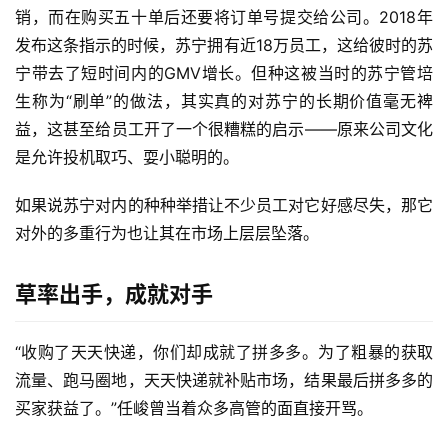
销，而在购买五十单后还要将订单号提交给公司。2018年
发布这条指示的时候，苏宁拥有近18万员工，这给彼时的苏
宁带去了短时间内的GMV增长。但种这被当时的苏宁管培
生称为“刷单”的做法，其实真的对苏宁的长期价值毫无裨
益，这甚至给员工开了一个很糟糕的启示——原来公司文化
是允许投机取巧、耍小聪明的。
如果说苏宁对内的种种举措让不少员工对它好感尽失，那它
对外的多重行为也让其在市场上层层坠落。
草率出手，成就对手
“收购了天天快递，你们却成就了拼多多。为了粗暴的获取
流量、跑马圈地，天天快递就补贴市场，结果最后拼多多的
买家获益了。”任峻曾当着众多高管的面直接开骂。