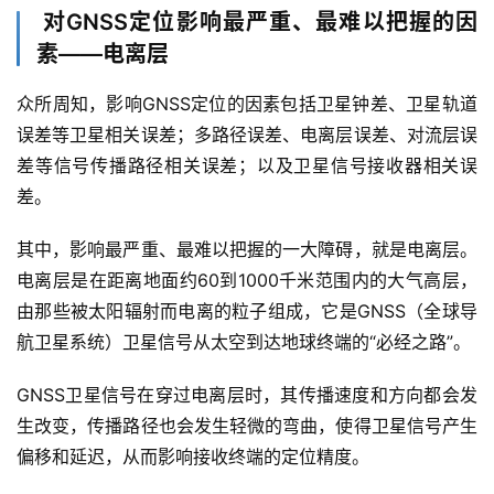
对GNSS定位影响最严重、最难以把握的因
素——电离层
众所周知，影响GNSS定位的因素包括卫星钟差、卫星轨道
误差等卫星相关误差；多路径误差、电离层误差、对流层误
差等信号传播路径相关误差；以及卫星信号接收器相关误
差。
其中，影响最严重、最难以把握的一大障碍，就是电离层。
电离层是在距离地面约60到1000千米范围内的大气高层，
由那些被太阳辐射而电离的粒子组成，它是GNSS（全球导
航卫星系统）卫星信号从太空到达地球终端的“必经之路”。
GNSS卫星信号在穿过电离层时，其传播速度和方向都会发
生改变，传播路径也会发生轻微的弯曲，使得卫星信号产生
偏移和延迟，从而影响接收终端的定位精度。