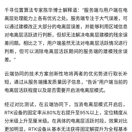
首
千寻位置算法专家陈华博士解释道：“服务端与用户端在电
页
离层处理能力上各有优劣之处。服务端专注于大气误差，可
以通过建模改正大部分的电离层误差，并能够利用区域信息
业
对电离层活跃进行判断，但却无法解决电离层建模的残余误
界
差问题。相比之下，用户端虽然无法对电离层活跃情况进行
判断，但可以消除电离层活跃期间的服务端的建模残余误
人
差。”
工
智
云端协同的技术方案创新性地将两者的优劣势进行取长补
能
短，通过从服务端播发质量因子信息，“告诉”用户端当前的
电离层活跃程度以及是否需要开启消电离层模式。
深
度
经过对比测试，在云端协同下，当消电离层模式开启后，
学
RTK设备的固定率从80%左右提升至95%以上，定位精度从
习
分米级上升至厘米级。在具体的电离层活跃时段，效果对比
更加明显，RTK设备从基本无法获得固定解提升为全程基本
云