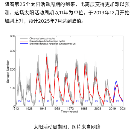
随着第25个太阳活动周期的到来，电离层变得更加难以预
测。这场太阳活动周期以11年为单位，于2019年12月开始
加剧上升，预计2025年7月达到峰值。
太阳活动周期图，图片来自网络