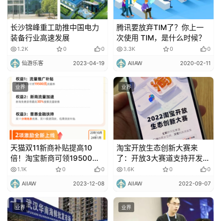
长沙锦峰重工助推中国电力
腾讯要放弃TIM了？你上一
装备行业高速发展
次使用 TIM，是什么时候？
1.2K
0
0
3.3K
0
0
仙游乐客
2023-04-19
AIIAW
2020-02-11
业界
业界
天猫双11新商补贴提高10
淘宝开放生态创新大赛来
倍！淘宝新商可领19500元
了：开放3大赛道支持开发者
流量补贴
创新创业
1.1K
0
0
1.6K
0
0
AIIAW
2023-12-08
AIIAW
2022-09-07
业界
业界