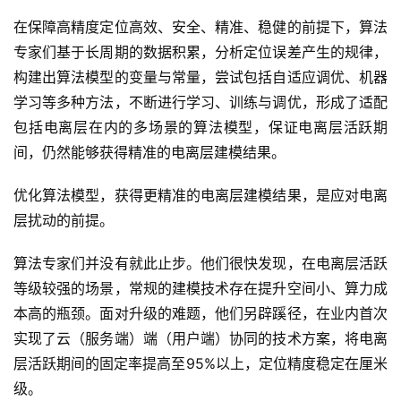
在保障高精度定位高效、安全、精准、稳健的前提下，算法
专家们基于长周期的数据积累，分析定位误差产生的规律，
构建出算法模型的变量与常量，尝试包括自适应调优、机器
学习等多种方法，不断进行学习、训练与调优，形成了适配
包括电离层在内的多场景的算法模型，保证电离层活跃期
间，仍然能够获得精准的电离层建模结果。
优化算法模型，获得更精准的电离层建模结果，是应对电离
层扰动的前提。
算法专家们并没有就此止步。他们很快发现，在电离层活跃
等级较强的场景，常规的建模技术存在提升空间小、算力成
本高的瓶颈。面对升级的难题，他们另辟蹊径，在业内首次
实现了云（服务端）端（用户端）协同的技术方案，将电离
层活跃期间的固定率提高至95%以上，定位精度稳定在厘米
级。