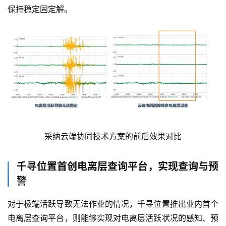
计
保持稳定固定解。
算
登录
注册
未
来
医
疗
智
能
采纳云端协同技术方案的前后效果对比
驾
驶
千寻位置首创电离层查询平台，实现查询与预
智
警
慧
城
对于极端活跃导致无法作业的情况，千寻位置推出业内首个
市
电离层查询平台，则能够实现对电离层活跃状况的感知、预