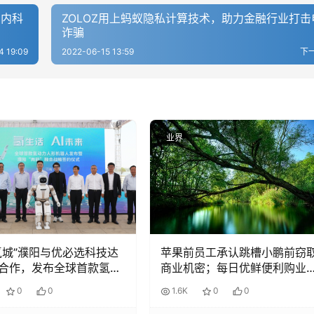
国内科
ZOLOZ用上蚂蚁隐私计算技术，助力金融行业打击
诈骗
4 19:09
2022-06-15 13:59
下
业界
氢城”濮阳与优必选科技达
苹果前员工承认跳槽小鹏前窃
合作，发布全球首款氢动
商业机密；每日优鲜便利购业
机器人
被3千万收购
0
0
1.6K
0
0