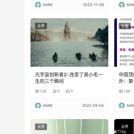
AIIAW
2023-11-06
AII
业界
业界
元宇宙创新者2: 改变了吴小毛一
中国顶
生的三个瞬间
外：第七
1.5K
0
0
1.6K
AIIAW
2022-09-04
AII
业界
业界