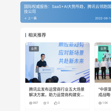
国际权威报告：SaaS+AI大势所趋，腾讯云领跑
技公司
上一篇
2022-06-1
相关推荐
业界
业界
腾讯云发布运营商行业五大场景
“中原
解决方案，助力运营商构建安全
成战略
自主智算网络应用
力人形
997
0
0
1.5K