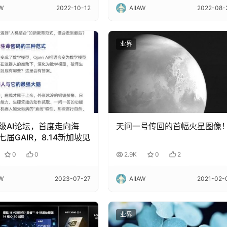
AW
2022-10-12
AIIAW
2022-08-
业界
级AI论坛，首度走向海
天问一号传回的首幅火星图像
届GAIR，8.14新加坡见
0
0
2.9K
0
2
AW
2023-07-27
AIIAW
2021-02-
业界