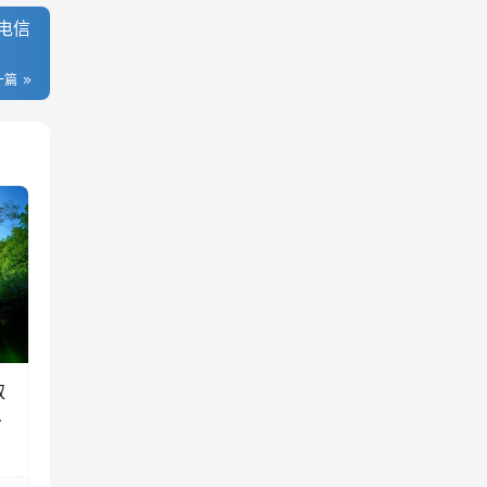
电信
一篇
取
务