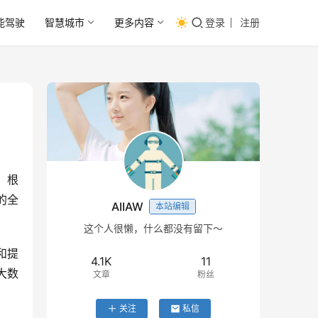
能驾驶
智慧城市
更多内容
登录
注册
。根
的全
AIIAW
本站编辑
这个人很懒，什么都没有留下～
和提
4.1K
11
大数
文章
粉丝
关注
私信