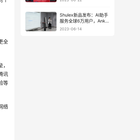
对个
Shulex新品发布：AI助手
服务全球6万用户，Anker
已布局
2023-06-14
更全
垒，
腾讯
验等
网络