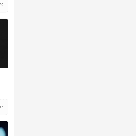
29
！
07