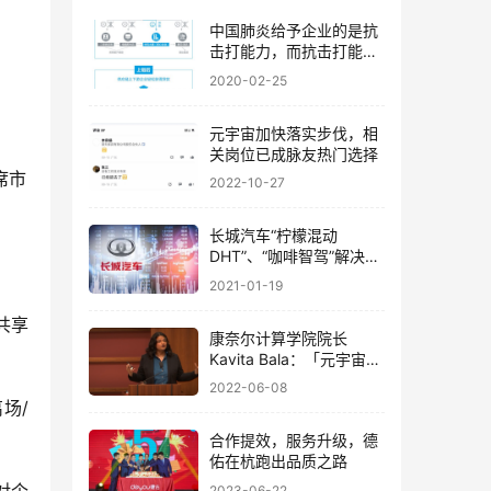
中国肺炎给予企业的是抗
击打能力，而抗击打能力
一个最关键的核心就是现
2020-02-25
金！
元宇宙加快落实步伐，相
关岗位已成脉友热门选择
席市
2022-10-27
长城汽车“柠檬混动
DHT”、“咖啡智驾”解决方
案大力推动汽车智能化！
2021-01-19
共享
康奈尔计算学院院长
Kavita Bala：「元宇宙」
算什么？上帝之眼或将通
2022-06-08
过 AI 诞生
场/
合作提效，服务升级，德
佑在杭跑出品质之路
2023-06-22