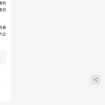
善的
略合
导者
力企