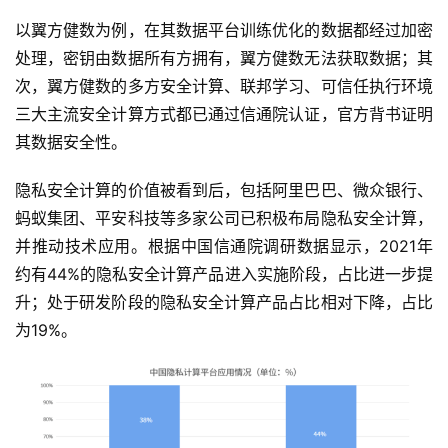
业
以翼方健数为例，在其数据平台训练优化的数据都经过加密
界
处理，密钥由数据所有方拥有，翼方健数无法获取数据；其
次，翼方健数的多方安全计算、联邦学习、可信任执行环境
人
工
三大主流安全计算方式都已通过信通院认证，官方背书证明
智
其数据安全性。
能
隐私安全计算的价值被看到后，包括阿里巴巴、微众银行、
深
蚂蚁集团、平安科技等多家公司已积极布局隐私安全计算，
度
并推动技术应用。根据中国信通院调研数据显示，2021年
学
约有44%的隐私安全计算产品进入实施阶段，占比进一步提
习
升；处于研发阶段的隐私安全计算产品占比相对下降，占比
为19%。
云
计
算
登录
注册
未