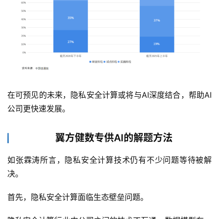
来
医
疗
智
能
驾
在可预见的未来，隐私安全计算或将与AI深度结合，帮助AI
驶
公司更快速发展。
智
慧
翼方健数专供AI的解题方法
城
市
如张霖涛所言，隐私安全计算技术仍有不少问题等待被解
决。
更
首先，隐私安全计算面临生态壁垒问题。
多
内