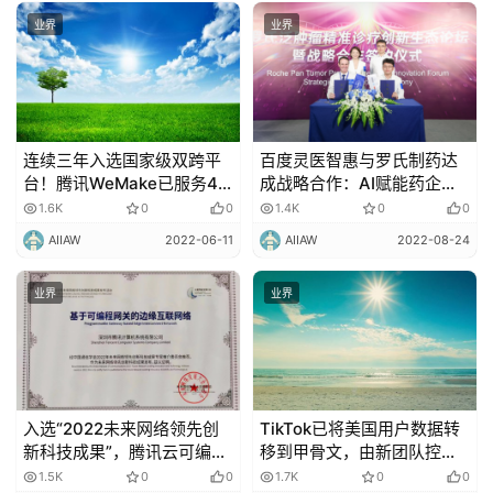
业界
业界
连续三年入选国家级双跨平
百度灵医智惠与罗氏制药达
台！腾讯WeMake已服务42
成战略合作：AI赋能药企数
万家制造企业
智化发展
1.6K
0
0
1.4K
0
0
AIIAW
2022-06-11
AIIAW
2022-08-24
业界
业界
入选“2022未来网络领先创
TikTok已将美国用户数据转
新科技成果”，腾讯云可编程
移到甲骨文，由新团队控制
网络技术实力再获权威认可
监管，字节跳动无法访问
1.5K
0
0
1.7K
0
0