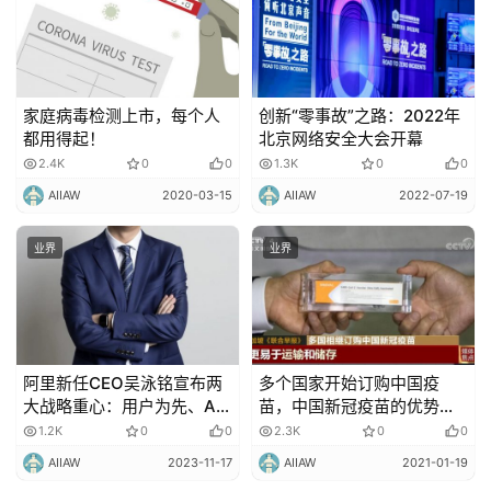
家庭病毒检测上市，每个人
创新“零事故”之路：2022年
都用得起！
北京网络安全大会开幕
2.4K
0
0
1.3K
0
0
AIIAW
2020-03-15
AIIAW
2022-07-19
业界
业界
阿里新任CEO吴泳铭宣布两
多个国家开始订购中国疫
大战略重心：用户为先、AI
苗，中国新冠疫苗的优势何
驱动
在？
1.2K
0
0
2.3K
0
0
AIIAW
2023-11-17
AIIAW
2021-01-19