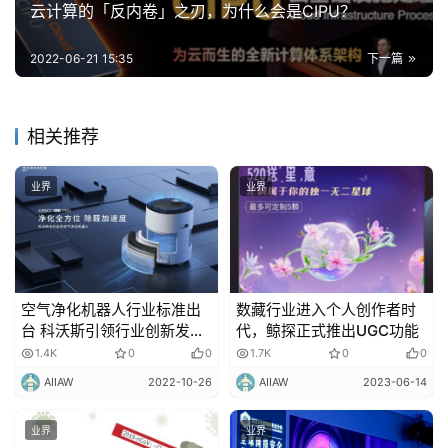
云计算的「反内卷」之刃，为什么会是CIPU？
2022-06-21 15:35
下一篇
相关推荐
业界
业界
空气净化机器人行业标准出
数藏行业进入个人创作者时
台 科沃斯引领行业创新发展
代，鲸探正式推出UGC功能
方向
1.4K
0
0
1.7K
0
0
AIIAW
2022-10-26
AIIAW
2023-06-14
业界
业界