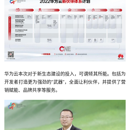
华为云本次对于新生态建设的投入，可谓倾其所能。包括为
开发者打造更为强劲的“武器”，全面让利伙伴，并提供了营
销赋能、品牌共享等服务。