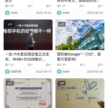
启示
移到甲骨文，由新团队控制
监管，字节跳动无法访问
1.6K
0
0
1.7K
0
0
AIIAW
2022-10-01
AIIAW
2022-06-22
业界
业界
一加 11木星岩限定版正式发
猎豹被Google“一刀切”，股
布，16GB+512GB售价
票大受影响！
4899元
1.2K
0
0
2.8K
0
0
仙游乐客
2023-05-17
AIIAW
2020-02-25
业界
业界