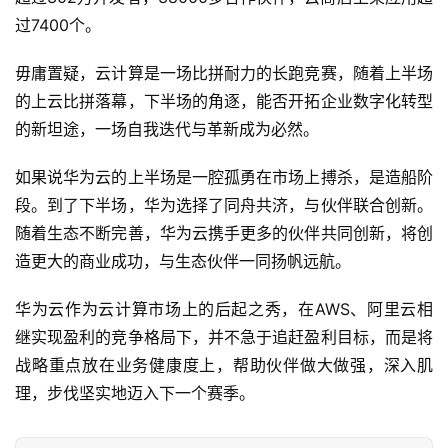
过7400个。
毋庸置疑，云计算是一场比拼耐力的长跑竞赛，随着上半场
的上云比拼落幕，下半场的角逐，能否开拓企业数字化转型
的新坦途，一场自我迭代与革新成为必然。
如果说华为云的上半场是一腔孤勇在市场上搏杀，是造船阶
段。到了下半场，华为选择了同舟共济，与伙伴联合创新。
随着生态不断完善，华为云携手更多的伙伴共同创新，将创
造更大的商业成功，与生态伙伴一同扬帆远航。
华为云作为云计算市场上的后起之秀，在AWS、阿里云相
继实现盈利的竞争格局下，并不急于追赶盈利目标，而是将
战略重点放在业务健康度上，帮助伙伴做大做强，深入肌
理，步伐坚实地迈入下一个赛季。