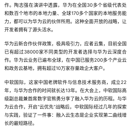
作。陶志强在演讲中透露，华为在全国30多个省级代表处
和数百个地市的本地力量、全球170多个国家的本地服务能
力，都可以为华为云的伙伴所用。这种全面开放的战略，让
开发者拥有了源头活水。
华为云新合作伙伴政策，极具吸引力，应者云集，目前全国
已有超过38000家不同类型的开发者选择与华为云深度合
作。华为云业务已遍布全球，在中国已服务200多个产业云
和政务云基地，拥有超过10万家存量政企大客户。
中软国际，这家中国老牌软件与信息技术服务商，成立22
年，与华为合作的时间就长达13年。在大会上，中软国际高
级副总裁兼首席数字官熊勇分享了融入华为云的历程。与华
为云合作，开启“云优先”战略后，中软国际经过几年的探索
与实践，验证了一件事：融入云生态是企业实现第二曲线增
长的最短路径。