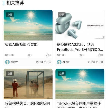
相关推荐
业界
业界
智谱AI增持聆心智能
搭载麒麟A2芯片，华为
FreeBuds Pro 3开创超CD
无损音质新时代
1.3K
0
0
1.3K
0
0
AIIAW
2023-11-30
AIIAW
2023-11-30
业界
业界
传统招聘失灵，给HR的反向
TikTok已将美国用户数据转