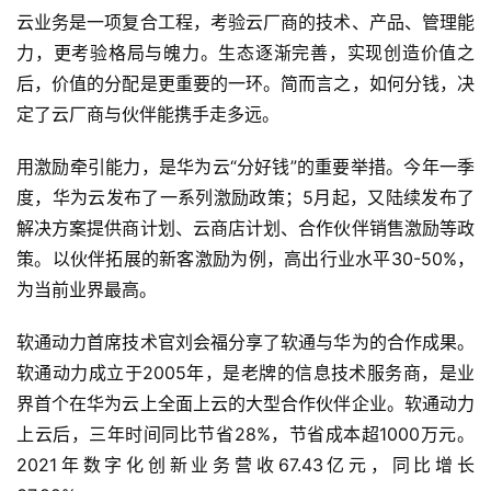
云业务是一项复合工程，考验云厂商的技术、产品、管理能
力，更考验格局与魄力。生态逐渐完善，实现创造价值之
后，价值的分配是更重要的一环。简而言之，如何分钱，决
定了云厂商与伙伴能携手走多远。
用激励牵引能力，是华为云“分好钱”的重要举措。今年一季
度，华为云发布了一系列激励政策；5月起，又陆续发布了
解决方案提供商计划、云商店计划、合作伙伴销售激励等政
策。以伙伴拓展的新客激励为例，高出行业水平30-50%，
为当前业界最高。
软通动力首席技术官刘会福分享了软通与华为的合作成果。
软通动力成立于2005年，是老牌的信息技术服务商，是业
界首个在华为云上全面上云的大型合作伙伴企业。软通动力
上云后，三年时间同比节省28%，节省成本超1000万元。
2021年数字化创新业务营收67.43亿元，同比增长