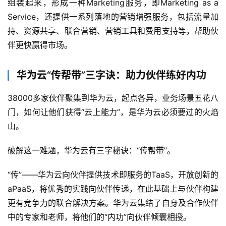
组装起来，形成一种Marketing服务，即Marketing as a 
城
Service，还提供一系列落地的营销增强服务，包括流量加
市
持、资源共享、联合营销、营销工具和费用支持等，帮助伙
伴更快赢得市场。
更
多
内
华为云“传帮带”三字诀：助力伙伴练好内功
容
38000多家伙伴聚集到华为云，起点各异，业务场景五花八
门，如何让他们获得“云上能力”，是华为云必须要过的火焰
山。
破解这一难题，华为云有三字秘诀：“传帮带”。
“传”——华为云向伙伴提供技术即服务的TaaS，开放创新的
aPaaS，将优秀的实践向伙伴传递，在此基础上与伙伴构建
更有竞争力的联合解决方案。华为云集结了自身及合作伙伴
中的专家和老师，将他们的“内功”向伙伴倾囊相授。