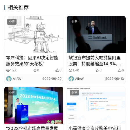
相关推荐
业界
业界
零犀科技：因果AI决定智能
软银宣布提前大幅抛售阿里
服务效果的“天花板”
股票：持股萎缩至14.6%，
套现2302.9亿
1.9K
0
0
1.4K
0
0
AIIAW
2022-06-29
AIIAW
2022-08-13
业界
业界
“2023农批市场高质量发展
小荷健康全资收购美中宜和