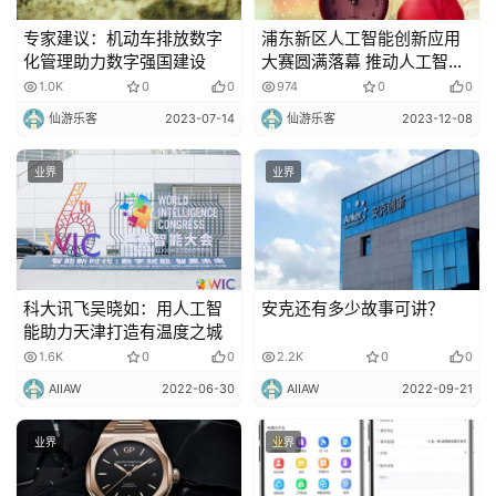
专家建议：机动车排放数字
浦东新区人工智能创新应用
化管理助力数字强国建设
大赛圆满落幕 推动人工智能
优质项目落户浦东
1.0K
0
0
974
0
0
仙游乐客
2023-07-14
仙游乐客
2023-12-08
业界
业界
科大讯飞吴晓如：用人工智
安克还有多少故事可讲？
能助力天津打造有温度之城
1.6K
0
0
2.2K
0
0
AIIAW
2022-06-30
AIIAW
2022-09-21
业界
业界