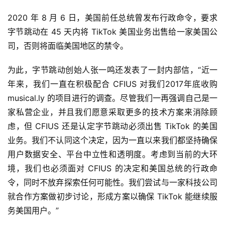
人
2020 年 8 月 6 日，美国前任总统曾发布行政命令，要求
工
字节跳动在 45 天内将 TikTok 美国业务出售给一家美国公
智
司，否则将面临美国地区的禁令。
能
为此，字节跳动创始人张一鸣还发表了一封内部信，“近一
深
年来，我们一直在积极配合 CFIUS 对我们2017年底收购 
度
musical.ly 的项目进行的调查。尽管我们一再强调自己是一
学
家私营企业，并且我们愿意采取更多的技术方案来消除顾
习
虑，但 CFIUS 还是认定字节跳动必须出售 TikTok 的美国
业务。我们不认同这个决定，因为一直以来我们都坚持确保
云
用户数据安全、平台中立性和透明度。考虑到当前的大环
计
境，我们也必须面对 CFIUS 的决定和美国总统的行政命
算
令，同时不放弃探索任何可能性。我们尝试与一家科技公司
登录
注册
就合作方案做初步讨论，形成方案以确保 TikTok 能继续服
未
来
务美国用户。”
医