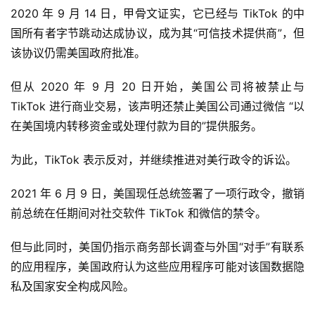
疗
2020 年 9 月 14 日，甲骨文证实，它已经与 TikTok 的中
国所有者字节跳动达成协议，成为其“可信技术提供商”，但
智
该协议仍需美国政府批准。
能
驾
但从 2020 年 9 月 20 日开始，美国公司将被禁止与 
驶
TikTok 进行商业交易，该声明还禁止美国公司通过微信 “以
在美国境内转移资金或处理付款为目的”提供服务。
智
慧
为此，TikTok 表示反对，并继续推进对美行政令的诉讼。
城
市
2021 年 6 月 9 日，美国现任总统签署了一项行政令，撤销
前总统在任期间对社交软件 TikTok 和微信的禁令。
更
多
但与此同时，美国仍指示商务部长调查与外国“对手”有联系
内
的应用程序，美国政府认为这些应用程序可能对该国数据隐
容
私及国家安全构成风险。