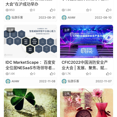
大会”在沪成功举办
950
0
0
1.8K
0
0
仙游乐客
2023-08-31
AIIAW
2022-08-10
业界
业界
IDC MarketScape ：百度安
CFIC2022中国消防安全产
全位居NESaaS市场领导者
业大会 | 发展、聚焦、赋
位置
能，凝聚消防力量，共创行
1.6K
0
0
1.7K
0
0
业未来！
AIIAW
2022-11-08
仙游乐客
2022-11-07
业界
业界