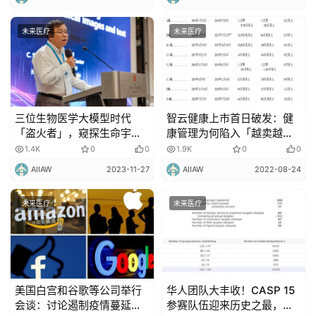
未来医疗
未来医疗
三位生物医学大模型时代
智云健康上市首日破发：健
「盗火者」，窥探生命宇宙
康管理为何陷入「越卖越
的边缘
亏」的怪圈？
1.4K
0
0
1.9K
0
0
AIIAW
2023-11-27
AIIAW
2022-08-24
未来医疗
未来医疗
美国白宫和谷歌等公司举行
华人团队大丰收！CASP 15
会谈：讨论遏制疫情蔓延和
参赛队伍迎来历史之最，