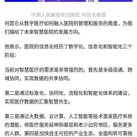
首
中国人民解放军总医院 何昆仑教授
页
何昆仑从数字医疗如何融入医院的管理和服务的角度，为我
们描绘了未来智慧医院的发展方向。
业
界
他表示，医院的信息化经历了数字化、信息化和智能化三个
阶段：
人
工
当前对智慧医疗的需求是非常强烈的。首先是多级连通、跨
智
域协同，实现数据的共享协同。
能
第二是通过标准化、协同化、流程化和智能化体系的建设，
深
实现医疗数据的汇集智慧共生。
度
学
第三是通过大数据、云计算、人工智能等技术激发医疗系统
习
的潜能，将医疗服务延伸到基层和老少边穷地区，服务更多
的人群。第四是加快自主可控的产业生态，全面构筑可靠拖