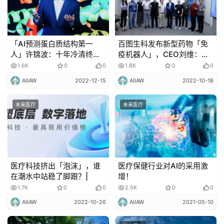
「AI预测蛋白质结构第一
百图生科发布新型药物「免
人」许锦波：十年冷清终不
疫机器人」，CEO刘维：制
渝，一个计算生物学的拓荒
药不是零和游戏
1.6K
0
0
1.8K
0
0
者
AIIAW
2022-12-15
AIIAW
2022-10-18
未来医疗
未来医疗
医疗科技挤出「泡沫」，谁
医疗保健行业对AI的采用激
在潮水中站稳了脚跟？|
增！
1.7K
0
0
2.5K
0
0
AIIAW
2022-10-26
AIIAW
2021-05-10