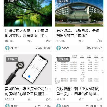
未来医疗
未来医疗
组织架构大调整，全力推动
医疗改革，追根溯源，是谁
即时零售，京东健康上半年
把医院推向了市场？
表现如何？
1.8K
0
0
2.1K
0
0
AIIAW
2023-11-28
AIIAW
2024-04-07
未来医疗
未来医疗
美国FDA批准医疗AI公司Eko
英矽智能冲刺「亚太AI制药
的房颤和心脏杂音检测算
第一股」：四年估值翻16
法，将用于心脏病筛查！
倍，AI制药能否看到「钱
3.3K
0
0
1.5K
0
0
景」？
AIIAW
2020-02-04
AIIAW
2023-09-09