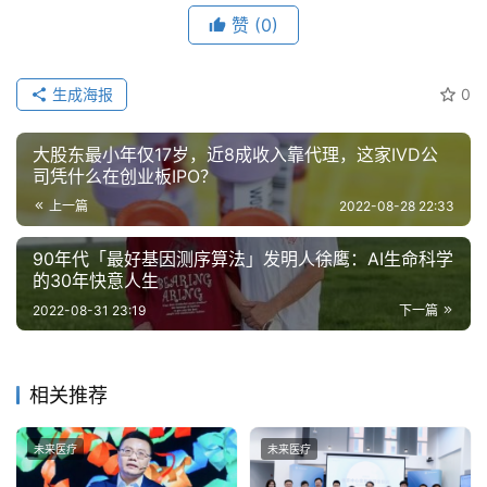
赞
(0)
生成海报
0
大股东最小年仅17岁，近8成收入靠代理，这家IVD公
司凭什么在创业板IPO？
上一篇
2022-08-28 22:33
90年代「最好基因测序算法」发明人徐鹰：AI生命科学
的30年快意人生
2022-08-31 23:19
下一篇
相关推荐
未来医疗
未来医疗