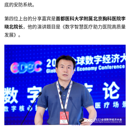
云
底的安防系统。
计
算
第四位上台的分享嘉宾是
首都医科大学附属北京胸科医院李
晓北院长
，他的演讲题目是《数字智慧医疗助力医院高质量
登录
注册
未
发展》。
来
医
疗
智
能
驾
驶
智
慧
城
市