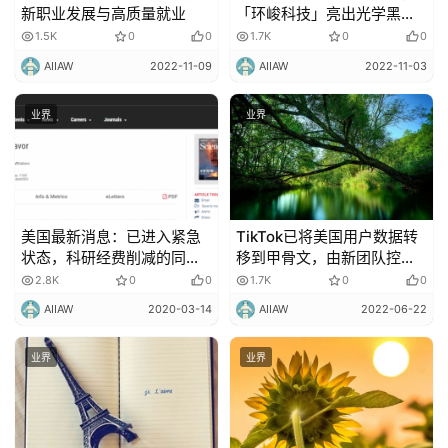
新职业发展与高质量就业
「环峻科技」亮出光学黑科
技
1.5K
0
0
1.7K
0
0
AIIAW
2022-11-09
AIIAW
2022-11-03
业界
业界
美国最新消息：已进入紧急
TikTok已将美国用户数据转
状态，科研经费削减的同时
移到甲骨文，由新团队控制
还要研发疫苗！
监管，字节跳动无法访问
2.8K
0
0
1.7K
0
0
AIIAW
2020-03-14
AIIAW
2022-06-22
业界
业界