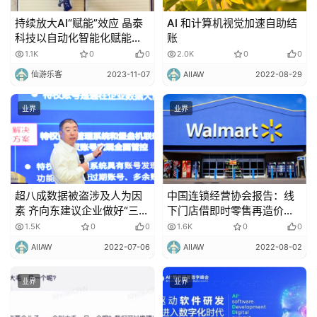
持续放大AI“赋能”效应 晶泰
AI 和计算机视觉加速自助结
科技以自动化智能化赋能垂
账
直领域
1.1K
0
0
2.0K
0
0
仙游乐客
2023-11-07
AIIAW
2022-08-29
业界
业界
超八成数据被盗涉及人为因
中国连锁经营协会报告：线
素 齐向东建议企业做好“三
下门店借即时零售再造价
防”
值，带动实体经济转型发展
1.5K
0
0
1.6K
0
0
AIIAW
2022-07-06
AIIAW
2022-08-02
业界
业界