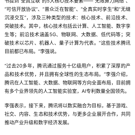
书提到“全真互联”的5大核心技术要素——“无限算力网络”、
“可信开放协议”、“普众泛在智能”、“全真实时孪生”和“无缝
沉浸交互”，涉及三种类型的技术：核心技术、前沿技术、
突破技术。其中，核心技术包括云计算、人工智能、数字孪
首
生等；前沿技术涵盖5G、物联网、大数据、低代码等；突
页
破技术以芯片、机器人、量子计算为代表。“这些技术腾讯
目前都已布局。”李强说。
业
界
“过去20多年，腾讯通过服务十亿级用户，积累了深厚的产
品和技术优势，并且拥有全球性的生态布局。”李强介绍，
人
腾讯在人工智能、大数据、物联网等方向全面布局，目前拥
工
有多个业界领先的人工智能实验室，AI专利数量全国领先。
智
能
李强表示，接下来，腾讯将以数实融合为目标，基于游戏、
社交、内容、生态和技术优势，与更多企业展开合作，共同
深
推动产业升级和数字经济发展。
度
学