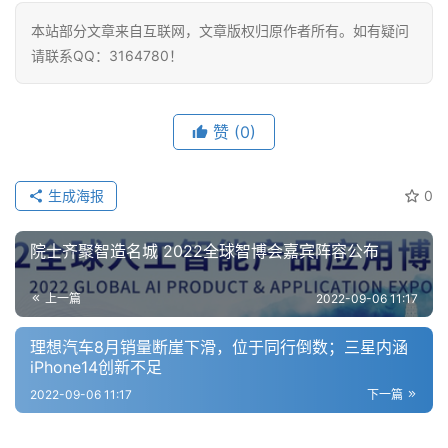
习
本站部分文章来自互联网，文章版权归原作者所有。如有疑问
请联系QQ：3164780！
云
计
算
赞
(0)
登录
注册
未
来
生成海报
0
医
疗
院士齐聚智造名城 2022全球智博会嘉宾阵容公布
智
上一篇
2022-09-06 11:17
能
驾
理想汽车8月销量断崖下滑，位于同行倒数；三星内涵
驶
iPhone14创新不足
2022-09-06 11:17
下一篇
智
慧