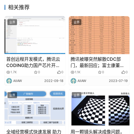
城
相关推荐
市
业界
业界
更
多
内
容
首创远程开发模式，腾讯云
腾讯被曝突然解散CDC部
CODING助力国产芯片开发
门，最新回应；富士康董事
提质增效
长否认苹果计划将供应链转
1.7K
0
0
1.1K
0
0
出中国大陆
AIIAW
2022-09-18
AIIAW
2023-07-19
业界
业界
全域经营模式快速发展 助力
用一颗镜头解决成像问题，