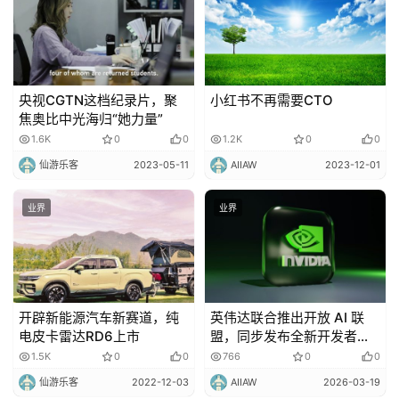
央视CGTN这档纪录片，聚
小红书不再需要CTO
焦奥比中光海归“她力量”
1.6K
0
0
1.2K
0
0
仙游乐客
2023-05-11
AIIAW
2023-12-01
业界
业界
开辟新能源汽车新赛道，纯
英伟达联合推出开放 AI 联
电皮卡雷达RD6上市
盟，同步发布全新开发者工
具
1.5K
0
0
766
0
0
仙游乐客
2022-12-03
AIIAW
2026-03-19