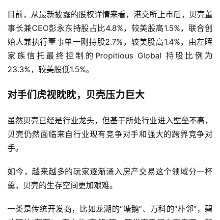
目前，从最新披露的股权详情来看，港交所上市后，贝壳董
事长兼CEO彭永东持股占比4.8%，较美股高1.5%，联合创
始人兼执行董事单一刚持股2.7%，较美股高1.4%，由左晖
家族信托最终控制的Propitious Global 持股比例为
23.3%，较美股低1.5%。
对手们虎视眈眈，贝壳压力巨大
虽然贝壳已经是行业龙头，但基于所处行业进入壁垒不高，
贝壳仍然面临来自行业现有竞争对手和强大的跨界竞争对
手。
如今，越来越多的玩家逐渐涌入房产交易这个领域分一杯
羹，贝壳的生存空间更加艰难。
一类是传统开发商，比如龙湖的“塘鹅”、万科的“朴邻”，碧