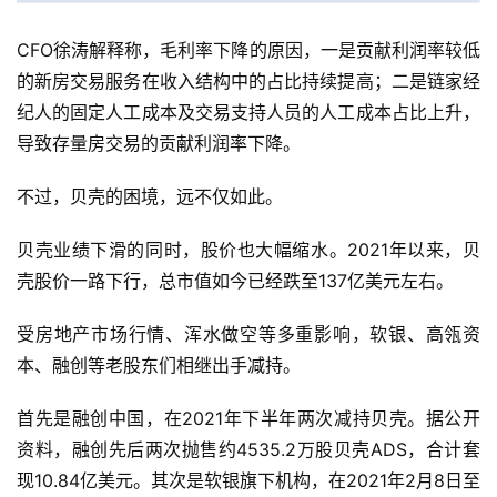
度
学
CFO徐涛解释称，毛利率下降的原因，一是贡献利润率较低
习
的新房交易服务在收入结构中的占比持续提高；二是链家经
纪人的固定人工成本及交易支持人员的人工成本占比上升，
云
计
导致存量房交易的贡献利润率下降。
算
不过，贝壳的困境，远不仅如此。
登录
注册
未
贝壳业绩下滑的同时，股价也大幅缩水。2021年以来，贝
来
壳股价一路下行，总市值如今已经跌至137亿美元左右。
医
疗
受房地产市场行情、浑水做空等多重影响，软银、高瓴资
本、融创等老股东们相继出手减持。
智
能
首先是融创中国，在2021年下半年两次减持贝壳。据公开
驾
资料，融创先后两次抛售约4535.2万股贝壳ADS，合计套
驶
现10.84亿美元。其次是软银旗下机构，在2021年2月8日至