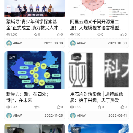
猿辅导“青少年科学探索基
阿里云通义千问开源第二
金”正式成立 助力拔尖人才培
波！大规模视觉语言模型
养
Qwen-VL上线魔搭社区
1.0K
0
0
1.1K
0
0
AIIAW
2023-08-18
AIIAW
2023-10-30
业界
业界
新算力：新，在四处；
用芯片对话影像 | 思特威徐
“利”，在未来
辰：始于兴趣，忠于热爱
2.4K
0
0
1.6K
0
0
AIIAW
2022-11-25
AIIAW
2022-06-11
业界
业界