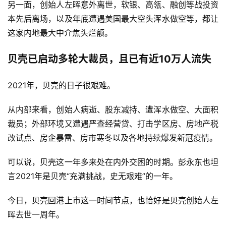
另一面，创始人左晖意外离世，软银、高瓴、融创等战投资
本先后离场，以及年底遭遇美国最大空头浑水做空等，都让
这家内地最大中介焦头烂额。
贝壳已启动多轮大裁员，且已有近10万人流失
2021年，贝壳的日子很艰难。
从内部来看，创始人病逝、股东减持、遭浑水做空、大面积
裁员；外部环境又遭遇严查经营贷、打击学区房、房地产税
改试点、房企暴雷、房市寒冬以及各地持续爆发新冠疫情。
可以说，贝壳这一年多来处在内外交困的时期。彭永东也坦
言2021年是贝壳“充满挑战，史无艰难”的一年。
今日，贝壳回港上市这一时间节点，也恰好是贝壳创始人左
晖去世一周年。