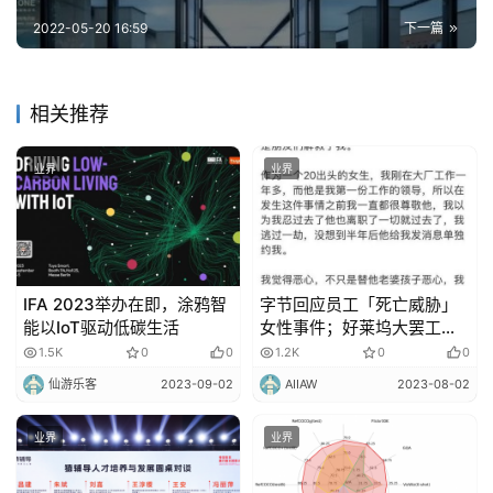
2022-05-20 16:59
下一篇
相关推荐
业界
业界
IFA 2023举办在即，涂鸦智
字节回应员工「死亡威胁」
能以IoT驱动低碳生活
女性事件；好莱坞大罢工抵
制 AI 入侵
1.5K
0
0
1.2K
0
0
仙游乐客
2023-09-02
AIIAW
2023-08-02
业界
业界