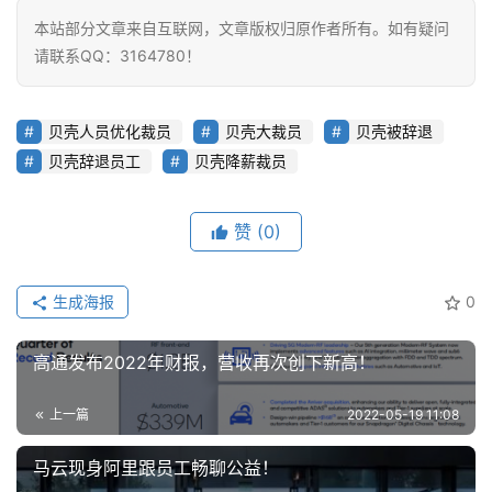
本站部分文章来自互联网，文章版权归原作者所有。如有疑问
请联系QQ：3164780！
贝壳人员优化裁员
贝壳大裁员
贝壳被辞退
贝壳辞退员工
贝壳降薪裁员
赞
(0)
生成海报
0
高通发布2022年财报，营收再次创下新高！
上一篇
2022-05-19 11:08
马云现身阿里跟员工畅聊公益！