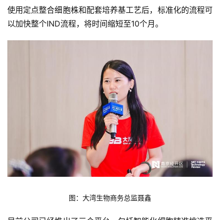
使用定点整合细胞株和配套培养基工艺后，标准化的流程可
登录
注册
未
以加快整个IND流程，将时间缩短至10个月。
来
医
疗
智
能
驾
驶
智
慧
城
市
图：大湾生物商务总监聂鑫
更
多