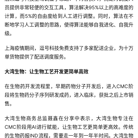
员提供非常轻便的交互工具，算法解决95%以上的高难度的
业
计算，而5%的自由度给到人工进行调整。同时，算法在不
界
断地学习人工调整的思路，使得算法能够自我进化、自我升
级。
人
工
上海疫情期间，逗号科技免费支持了多家配送企业，为十万
智
单货物提供了配送调度服务。
能
大湾生物：让生物工艺开发更简单高效
深
度
在生物药开发流程里，早期药物分子开发后，进入CMC阶
学
段将生物药分子序列研发成药，进入临床，获批之后上市销
习
售。
云
大湾生物商务总监聂鑫在分享中表示，大湾生物专注在
计
CMC阶段用AI进行赋能，让生物工艺更简单更高效。传统
算
的生物药报IND流程，需要走一年到一年半时间。大湾生物