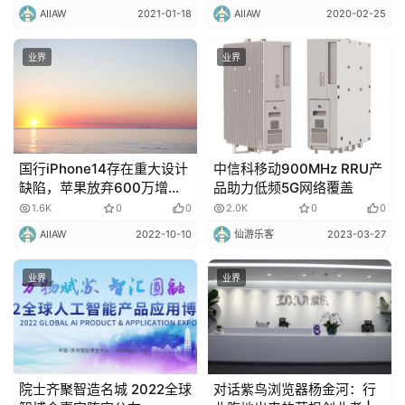
AIIAW
2021-01-18
AIIAW
2020-02-25
业界
业界
国行iPhone14存在重大设计
中信科移动900MHz RRU产
缺陷，苹果放弃600万增产
品助力低频5G网络覆盖
计划；罗永浩卸任锤子科技
1.6K
0
0
2.0K
0
0
法人
AIIAW
2022-10-10
仙游乐客
2023-03-27
业界
业界
院士齐聚智造名城 2022全球
对话紫鸟浏览器杨金河：行