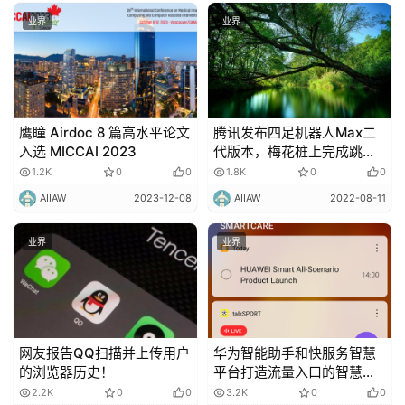
业界
业界
鹰瞳 Airdoc 8 篇高水平论文
腾讯发布四足机器人Max二
入选 MICCAI 2023
代版本，梅花桩上完成跳
跃、空翻
1.2K
0
0
1.8K
0
0
AIIAW
2023-12-08
AIIAW
2022-08-11
业界
业界
网友报告QQ扫描并上传用户
华为智能助手和快服务智慧
的浏览器历史！
平台打造流量入口的智慧体
验！
2.2K
0
0
3.2K
0
0