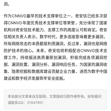
洞。
智
能
作为CNNVD最早的技术支撑单位之一，奇安信已经多次获
驾
得CNNVD年度优秀技术支撑单位等荣誉，充分体现了国家
驶
机构对奇安信技术能力、支撑工作的高度认可和肯定。奇安
信相关负责人表示，数字时代，更多连接意味着更多漏洞，
智
所有网络攻击的本质都是利用漏洞，反过来，漏洞也是网络
慧
城
防护技术的核心。未来，奇安信将积极配合CNNVD技术支
市
撑工作，持续报送高质量原创漏洞，积极完成各项漏洞挖
掘、漏洞处置、漏洞分析、漏洞响应任务，为国家的漏洞收
更
集、隐患挖掘和数据库建设贡献企业力量，进而为数字中国
多
建设和数字经济发展筑牢安全底板。
内
容
本站部分文章来自互联网，文章版权归原作者所有。如有疑问
请联系QQ：3164780！