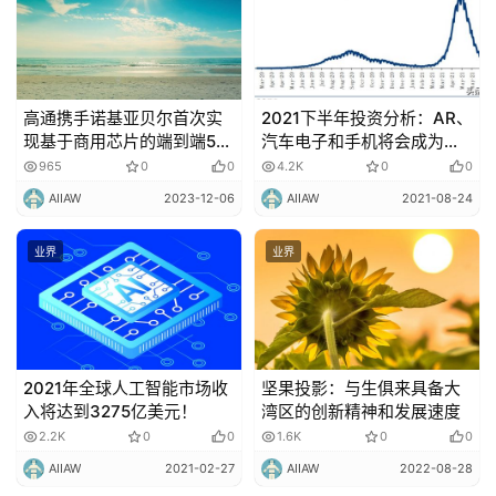
高通携手诺基亚贝尔首次实
2021下半年投资分析：AR、
现基于商用芯片的端到端5G
汽车电子和手机将会成为投
10Gbps下行传输速率里程碑
资新机会！
965
0
0
4.2K
0
0
AIIAW
2023-12-06
AIIAW
2021-08-24
业界
业界
2021年全球人工智能市场收
坚果投影：与生俱来具备大
入将达到3275亿美元！
湾区的创新精神和发展速度
2.2K
0
0
1.6K
0
0
AIIAW
2021-02-27
AIIAW
2022-08-28