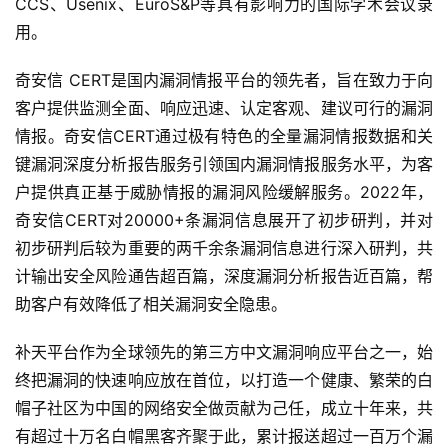
CCS、Usenix、EuroS&P等具有影响力的国际学术会议录
工
用。
智
能
奇安信 CERT是国内漏洞情报平台的领先者，旨在致力于向
客户提供监测全面、响应迅速、认定客观、建议可行的漏洞
深
情报。奇安信CERT通过极有特色的全量漏洞情报数据和关
度
键漏洞深度分析报告服务引领国内漏洞情报服务水平，为客
学
习
户提供真正基于威胁情报的漏洞风险缓解服务。2022年，
奇安信CERT对20000+条漏洞信息展开了初步研判，并对
云
初步研判后较为重要的两千余条漏洞信息进行深入研判，共
计
计输出安全风险通告超百篇，深度漏洞分析报告近百篇，帮
算
助客户有效降低了相关漏洞安全隐患。
登录
注册
未
补天平台作为全球领先的第三方中文漏洞响应平台之一，始
来
终把漏洞的快速响应放在首位，以打造一个健康、繁荣的白
医
帽子社区为中国的网络安全做贡献为己任，成立十年来，共
疗
有超过十万名白帽黑客齐聚于此，累计报送超过一百万个漏