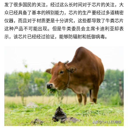
发了很多国民的关注，经过这么长时间对于芯片的关注，大
能
众已经具备了基本的辨别能力，芯片的生产要经过多道精密
深
仪器，而且对于材质更是十分讲究，这些都导致了牛粪芯片
度
这种产品不可能出现。但是牛类委员会主席卡迪利亚却表
学
示，该芯片已经经过验证，能够防辐射和抵御病毒。
习
云
计
算
登录
注册
未
来
医
疗
智