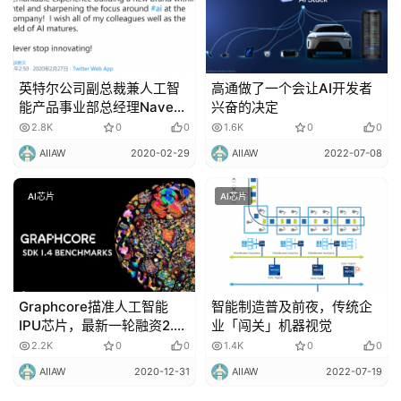
英特尔公司副总裁兼人工智
高通做了一个会让AI开发者
能产品事业部总经理Naveen
兴奋的决定
Rao离职！
2.8K
0
0
1.6K
0
0
AIIAW
2020-02-29
AIIAW
2022-07-08
AI芯片
AI芯片
Graphcore描准人工智能
智能制造普及前夜，传统企
IPU芯片，最新一轮融资2.22
业「闯关」机器视觉
亿美元！
2.2K
0
0
1.4K
0
0
AIIAW
2020-12-31
AIIAW
2022-07-19