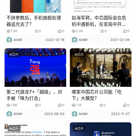
不拼参数后，手机旗舰处理
赵海军称，中芯国际会在危
器追光去了？
机中遇新机，在变局中开新
局！
1.5K
0
0
2.0K
0
0
AIIAW
2022-12-18
AIIAW
2021-02-06
AI芯片
AI芯片
第二代骁龙7+「越级」，对
哪家中国芯片公司能「吃
手被「降为打击」
下」大模型？
1.8K
0
0
1.1K
0
0
AIIAW
2023-06-03
AIIAW
2023-11-27
AI芯片
AI芯片