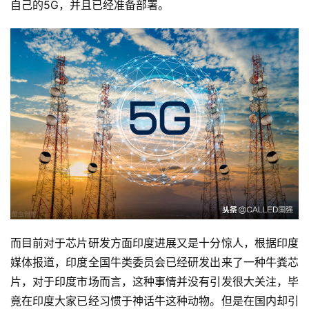
自己的5G，并且已经准备部署。
首
页
业
界
而目前对于芯片研发方面印度进展又是十分惊人，根据印度
媒体报道，印度全国牛类委员会已经研发出来了一种牛粪芯
人
片，对于印度市场而言，这种事情并没有引发很大关注，毕
工
竟在印度大家已经习惯于神话牛这种动物。但是在国内却引
智