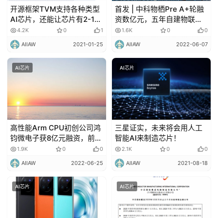
开源框架TVM支持各种类型
首发 | 中科物栖Pre A+轮融
AI芯片，还能让芯片有2-10
资数亿元，五年自建物联网
倍的提升！
版Wintel
4.2K
0
1
1.6K
0
0
AIIAW
2021-01-25
AIIAW
2022-06-07
AI芯片
AI芯片
高性能Arm CPU初创公司鸿
三星证实，未来将会用人工
钧微电子获8亿元融资，前浪
智能AI来制造芯片！
潮副总裁创立
1.9K
0
0
2.1K
0
0
AIIAW
2022-06-25
AIIAW
2021-08-18
AI芯片
AI芯片