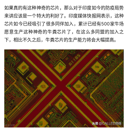
能
如果真的有这种神奇的芯片，那么对于印度如今的防疫局势
驾
驶
来讲应该是一个特大的利好了。印度媒体快报网表示，这种
芯片如今已经吸引了很多同伴加入，累计已经有500家牛场
智
愿意生产这种神奇的牛粪芯片了，在这么多同盟的加入之
慧
下，相比不久之后，牛粪芯片的生产能力将会大幅提高。
城
市
更
多
内
容