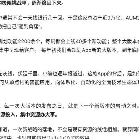
的极限挑战里，逐渐稳固下来
。
户通常不会一天找银行几十回。于是这家总资产近9万亿、AUM
动把自己“逼到角落”。
规划功能2200余个，每周都会上线40多个新功能；整个大版本
集中呈现给客户。“每年初我们会规划App新的大版本，到年底
蛇灰线，伏延千里。小编也逐年报道过，这款App的背后，是如
如何从单点化的智能应用，向体系化、自动化的全面技术生态体
，每一次大版本的发布之日，就是下一个新版本的启动之时
方资源投入，集中资源办大事。
知道，一次新战略的落地，不会是现有资源的线性相加。就算同
，也很可能得出“1+1+1＜0.1”的效果。