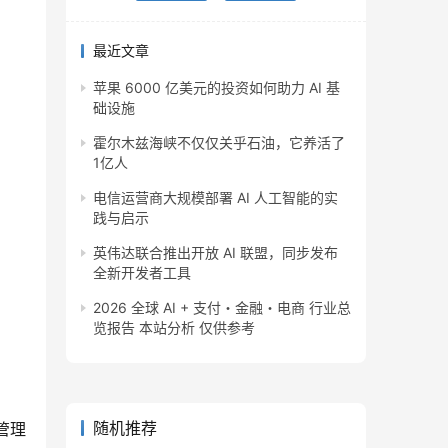
最近文章
苹果 6000 亿美元的投资如何助力 AI 基
础设施
霍尔木兹海峡不仅仅关乎石油，它养活了
1亿人
电信运营商大规模部署 AI 人工智能的实
践与启示
英伟达联合推出开放 AI 联盟，同步发布
全新开发者工具
2026 全球 AI + 支付・金融・电商 行业总
览报告 本站分析 仅供参考
随机推荐
管理