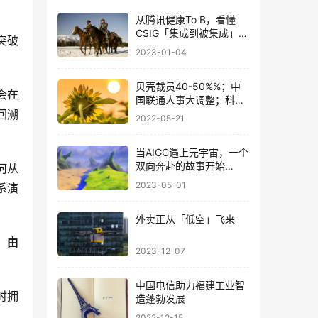
从腾讯健康To B，看懂
CSIG「集成到被集成」的
突破
角色转变
2023-01-04
贝壳裁员40-50%%；中
会在
国联通人事大调整；科大
王兵辞职；马斯克大赞微
回溯
2022-05-21
信！
当AIGC遇上元宇宙，一个
双向奔赴的故事开始
何从
了……
2023-05-01
系演
外卖正从「低空」飞来
。
由
2023-12-07
中国电信助力福建工业智
时拥
造蓬勃发展
2022-12-15