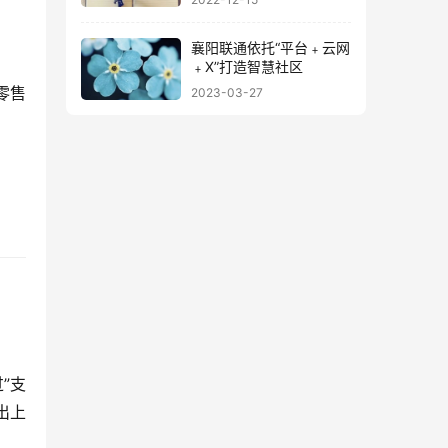
襄阳联通依托“平台﹢云网
﹢X”打造智慧社区
零售
2023-03-27
”支
出上