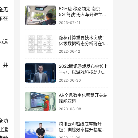
5G+速 移路领先 南京
全无
5G“驾驶”无人车开进主城
车在
区
2023-07-21
隐私计算重要技术突破！
i运
亿级数据密态分析可在10
分钟内完成
2022-06-12
，并
2022腾讯游戏发布会线上
举办，以游戏科技助力社
会创新发展
2022-06-30
AR全息数字化智慧开关站
赋能亚运
2023-08-08
全功
腾讯云AI超级底座新升
业运
级：训练效率提升幅度达
到3倍
2023-11-06