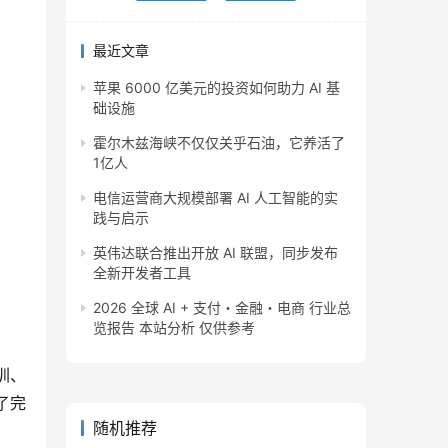
最近文章
苹果 6000 亿美元的投资如何助力 AI 基
础设施
霍尔木兹海峡不仅仅关乎石油，它养活了
1亿人
电信运营商大规模部署 AI 人工智能的实
践与启示
英伟达联合推出开放 AI 联盟，同步发布
全新开发者工具
2026 全球 AI + 支付・金融・电商 行业总
览报告 本站分析 仅供参考
圳、
了完
随机推荐