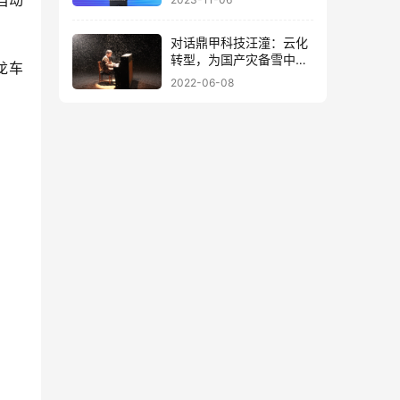
自动
对话鼎甲科技汪潼：云化
转型，为国产灾备雪中送
龙车
炭
2022-06-08