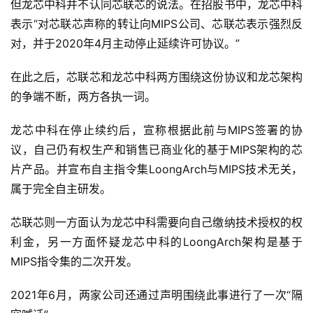
但龙芯中科并不认同芯联芯的说法。在招股书中，龙芯中科
表示“对芯联芯声称的转让向MIPS公司、芯联芯表示强烈反
对，并于2020年4月主动停止延续许可协议。”
在此之后，芯联芯和龙芯中科两方围绕这份协议和龙芯架构
的争端不断，两方各执一词。
龙芯中科在停止续约后，宣称根据此前与MIPS签署的协
议，自己仍有权生产和销售已商业化的基于MIPS架构的芯
片产品。并宣布自主指令集LoongArch与MIPS技术无关，
属于完全自主研发。
首
芯联芯则一方面认为龙芯中科需要向自己缴纳技术授权的权
页
利金，另一方面怀疑龙芯中科的LoongArch架构是基于
MIPS指令集的二次开发。
业
界
2021年6月，两家公司还通过声明围绕此事进行了一次“隔