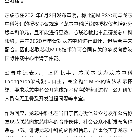
空喊话”。
人
工
芯联芯在2021年6月2日发布声明，称此前MIPS公司与龙芯
智
中科签订的授权协议规定了龙芯中科所获的授权仅包括部分
能
版本和单元，且不能进行更改。芯联芯就此事质疑龙芯中科
违约，并在2020年申请对龙芯中科进行审计，但后者并未
深
度
配合。因此芯联芯就MIPS技术许可合同有关的争议向香港
学
国际仲裁中心申请了仲裁。
习
公告中还表示，正因此事，芯联芯认为龙芯中科
云
LoongArch架构独立自主，完全抛弃MIPS的说法表示怀
计
疑，要求龙芯中科公开完成净室程序的验证过程、公开研发
算
人员有无重叠及开发过程间隔等事宜。
登录
注册
未
作为回应，龙芯中科也在当日于官方微信公众号发布公告称
来
发现芯联芯向龙芯中科的合作伙伴、社会公众不断发布各种
医
恶意中伤、诽谤龙芯中科的函件和信息，严重侵害了龙芯中
疗