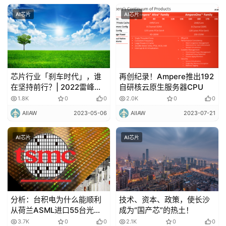
AI芯片
AI芯片
芯片行业「刹车时代」，谁
再创纪录！Ampere推出192
在坚持前行？| 2022雷峰网
自研核云原生服务器CPU
「飞天入地出海 • 年度科技
1.8K
0
0
2.0K
0
0
榜」
AIIAW
2023-05-06
AIIAW
2023-07-21
AI芯片
AI芯片
分析：台积电为什么能顺利
技术、资本、政策，使长沙
从荷兰ASML进口55台光刻
成为“国产芯”的热土！
机？
3.7K
0
0
2.1K
0
0