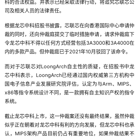
科的合法权益。并表示已经采取法律行动，将追究芯联芯公
司及相关人员的法律责任。
智
能
根据龙芯中科招股书披露，芯联芯在向香港国际中心申请仲
驾
裁的同时，还向仲裁庭提交了临时措施申请，请求仲裁庭下
驶
令龙芯中科不得以任何方式经营包括3A3000和3A4000在
内的多款产品。但仲裁庭已于2021年10月驳回了该命令。
智
慧
而对于芯联芯对LoongArch自主性的质疑，在招股书中龙
城
芯中科表示，LoongArch已经通过国内权威第三方机构中
市
国电子信息产业发展研究院评估，认定为与Arm、MIPS、
x86等指令系统设计不同，是一款拥有自主知识产权的指令
更
多
系统。
内
容
截止龙芯中科上市，这一仲裁案还没有最终结果，虽然仲裁
似乎正在朝着对龙芯中科有利的方向发展，但龙芯中科也承
认，MIPS架构产品目前仍占有重要地位，如果仲裁结果不