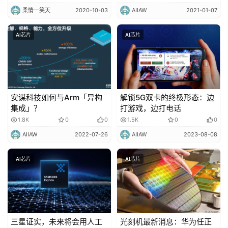
柔情一笑天
2020-10-03
AIIAW
2021-01-07
AI芯片
AI芯片
安谋科技如何与Arm「异构
解锁5G双卡的终极形态：边
集成」？
打游戏，边打电话
1.8K
0
0
1.5K
0
0
AIIAW
2022-07-26
AIIAW
2023-08-08
AI芯片
AI芯片
三星证实，未来将会用人工
光刻机最新消息：华为任正