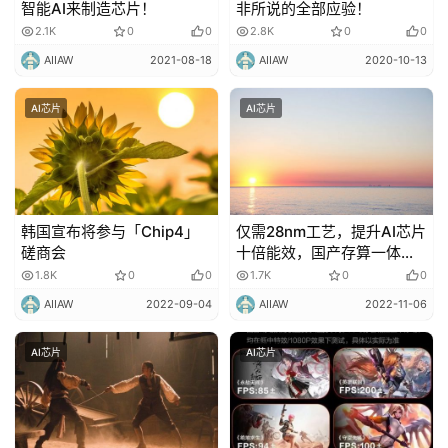
智能AI来制造芯片！
非所说的全部应验！
2.1K
0
0
2.8K
0
0
AIIAW
2021-08-18
AIIAW
2020-10-13
AI芯片
AI芯片
韩国宣布将参与「Chip4」
仅需28nm工艺，提升AI芯片
磋商会
十倍能效，国产存算一体
「超速前进」
1.8K
0
0
1.7K
0
0
AIIAW
2022-09-04
AIIAW
2022-11-06
AI芯片
AI芯片