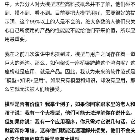
中，大部分人对大模型这些高科技概念并不了解，他们碰不
习
到、摸不到、看不到。目前要把大模型用好，需要很好的提
示词，这个99%以上的人是不会的，绝大多数的人他们只关
云
心自己所使用的产品的性能能不能给他们带来价值，所以应
计
用最重要。
算
登录
注册
我在之前几次演讲中也提到过，模型与用户之间存在着一道
未
巨大的鸿沟。那么，如何架设一座桥梁跨越这个鸿沟呢？这
来
医
座桥就是应用，就是产品。因此，我认为未来的软件范式是
疗
“模型+知识+应用”。如果只有模型和知识，却没有应用，那
么它就无法被人们所接受。
智
能
模型是否有价值？我举个例子，如果你回家跟家里的老人和
驾
孩子说：我有一个大模型，他们可能无法理解你在说什么。
驶
但如果你说：我有一个应用程序，你只需对它说几句话，它
就能帮你写信。这样他们就能迅速理解并接受，他们不会关
智
心这个应用程序背后是否有大模型。