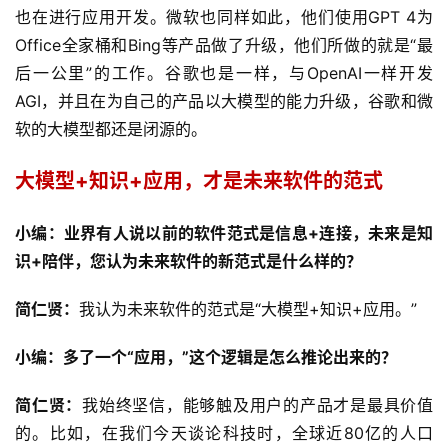
也在进行应用开发。微软也同样如此，他们使用GPT 4为
Office全家桶和Bing等产品做了升级，他们所做的就是“最
后一公里”的工作。谷歌也是一样，与OpenAI一样开发
AGI，并且在为自己的产品以大模型的能力升级，谷歌和微
首
软的大模型都还是闭源的。
页
大模型+知识+应用，才是未来软件的范式
业
界
小编：业界有人说以前的软件范式是信息+连接，未来是知
识+陪伴，您认为未来软件的新范式是什么样的？
人
工
简仁贤：
我认为未来软件的范式是“大模型+知识+应用。”
智
能
小编：多了一个“应用，”这个逻辑是怎么推论出来的？
深
简仁贤：
我始终坚信，能够触及用户的产品才是最具价值
度
的。比如，在我们今天谈论科技时，全球近80亿的人口
学