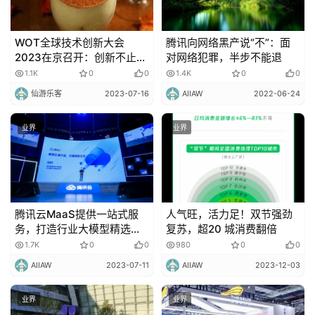
WOT全球技术创新大会
腾讯向网络黑产说“不”：面
2023在京召开：创新不止，
对网络犯罪，半步不能退
实战为王
1.1K
0
0
1.4K
0
0
仙游乐客
2023-07-16
AIIAW
2022-06-24
业界
业界
腾讯云MaaS提供一站式服
人气旺，活力足！双节强劲
务，打造行业大模型精选商
复苏，超20 城消费翻倍
店
1.7K
0
0
980
0
0
AIIAW
2023-07-11
AIIAW
2023-12-03
业界
业界