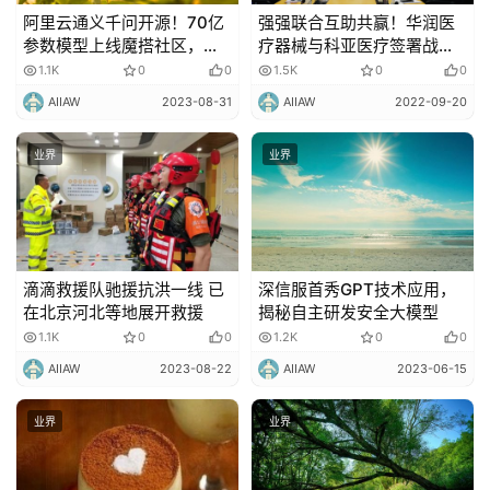
阿里云通义千问开源！70亿
强强联合互助共赢！华润医
参数模型上线魔搭社区，免
疗器械与科亚医疗签署战略
费可商用
合作协议
1.1K
0
0
1.5K
0
0
AIIAW
2023-08-31
AIIAW
2022-09-20
业界
业界
滴滴救援队驰援抗洪一线 已
深信服首秀GPT技术应用，
在北京河北等地展开救援
揭秘自主研发安全大模型
1.1K
0
0
1.2K
0
0
AIIAW
2023-08-22
AIIAW
2023-06-15
业界
业界