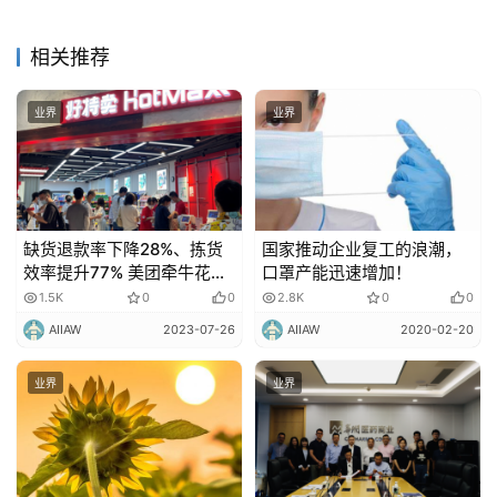
相关推荐
业界
业界
缺货退款率下降28%、拣货
国家推动企业复工的浪潮，
效率提升77% 美团牵牛花助
口罩产能迅速增加！
力好特卖全渠道高效经营
1.5K
0
0
2.8K
0
0
AIIAW
2023-07-26
AIIAW
2020-02-20
业界
业界