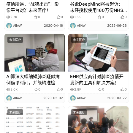
能
疫情所逼，“战狼出击”！影
谷歌DeepMind将被起诉：
驾
像平台对准未来医疗！
未经授权使用160万份NHS
驶
医疗记录
2.7K
0
0
1.6K
0
0
AIIAW
2020-04-16
AIIAW
2022-06-26
智
慧
未来医疗
未来医疗
城
市
更
多
AI算法大幅缩短肺炎疑似病
EHR供应商针对肺炎疫情开
例确诊时间，并能精准检测
发新的工具和解决方案！
内
出病毒的变异情况！
容
3.0K
0
0
2.8K
0
0
AIIAW
2020-02-02
AIIAW
2020-03-22
未来医疗
未来医疗