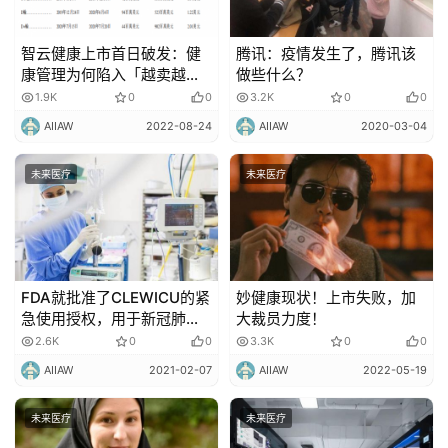
智云健康上市首日破发：健
腾讯：疫情发生了，腾讯该
康管理为何陷入「越卖越
做些什么？
亏」的怪圈？
1.9K
0
0
3.2K
0
0
AIIAW
2022-08-24
AIIAW
2020-03-04
未来医疗
未来医疗
FDA就批准了CLEWICU的紧
妙健康现状！上市失败，加
急使用授权，用于新冠肺炎
大裁员力度！
的防控！
2.6K
0
0
3.3K
0
0
AIIAW
2021-02-07
AIIAW
2022-05-19
未来医疗
未来医疗