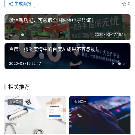
生成海报
0
能
微信新功能，可领取全国医保电子凭证！
深
度
学
上一篇
2020-03-17 16:14
习
百度：肺炎疫情中的百度AI成果不容忽视！
云
2020-03-19 22:47
下一篇
计
算
相关推荐
登录
注册
未
来
未来医疗
未来医疗
医
疗
智