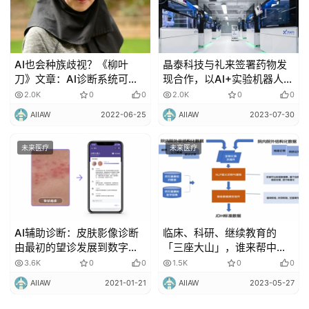
AI也会种族歧视？《柳叶
晶泰科技与礼来签署药物发
刀》文章：AI诊断系统可能
现合作，以AI+实验机器人驱
输出带有种族偏见的结果
动首创新药管线研发
2.0K
0
0
2.0K
0
0
AIIAW
2022-06-25
AIIAW
2023-07-30
未来医疗
未来医疗
AI辅助诊断：皮肤影像诊断
临床、科研、继续教育的
由最初的望诊发展到数字影
「三座大山」，谁来帮中国
像学技术！
的一线医生减负？
3.6K
0
0
1.5K
0
0
AIIAW
2021-01-21
AIIAW
2023-05-27