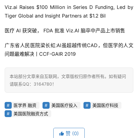
能
Viz.ai Raises $100 Million in Series D Funding, Led by 
驾
Tiger Global and Insight Partners at $1.2 Bil
驶
医疗 AI 获突破， FDA 批准 Viz.AI 脑卒中产品上市销售
智
广东省人民医院梁长虹:AI虽超越传统CAD，但医学的人文
慧
城
问题最难解决丨CCF-GAIR 2019
市
本站部分文章来自互联网，文章版权归原作者所有。如有疑问
更
请联系QQ：3164780！
多
内
容
医学界 融资
美国医疗投入
美国医疗科技
美国医院融资方式
赞
(0)