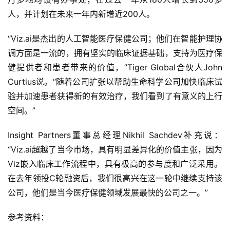
智
人，并计划在未来一年内新增近200人。
能
“Viz.ai是杰出的人工智能医疗保健公司；他们在智能护理协
深
调方面是一流的，拥有坚实的临床证据基础，支持为医疗保
度
健提供者和患者带来的价值，”Tiger Global合伙人John 
学
Curtius说。“随着公司扩张以帮助生命科学公司加快临床试
习
验并加速患者获得新的有效治疗，我们看到了有意义的上行
云
空间。”
计
算
Insight Partners董事总经理Nikhil Sachdev补充说：
“Viz.ai超越了当今市场，具有明显差异化的价值主张，因为
登录
注册
未
Viz嵌入临床工作流程中，具有极高的参与度和广泛采用。
来
在去年领投C轮融资后，我们很高兴在这一轮中继续支持该
医
公司，他们是当今医疗保健领域发展最快的公司之一。”
疗
参考资料：
智