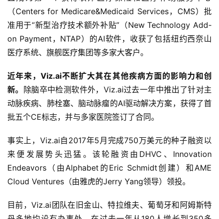
（Centers for Medicare&Medicaid Services，CMS）批
准用于“新型治疗技术额外补贴”（New Technology Add-
on Payment，NTAP）的AI软件，收获了包括纽约西奈山
医疗系统、旗舰医疗集团等多家大客户。
近年来，Viz.ai不断扩大其在其他疾病方面的影响力和创
新。
除脑卒中检测软件外，Viz.ai过去一年中推出了针对主
动脉疾病、肺栓塞、脑动脉瘤的AI驱动解决方案，获得了首
批五个CE标志，并与多家医院签订了合同。
首
页
事实上，Viz.ai自2017年5月完成750万美元的种子融资以
来便发展势头迅猛。该轮融资由DHVC、Innovation 
业
Endeavors（由Alphabet的Eric Schmidt创建）和AME 
界
Cloud Ventures（由雅虎的Jerry Yang领导）领投。
人
目前，Viz.ai团队在旧金山、特拉维夫、葡萄牙和阿姆斯特
工
丹多地均设有办事处，在过去一年从180人增长到350多