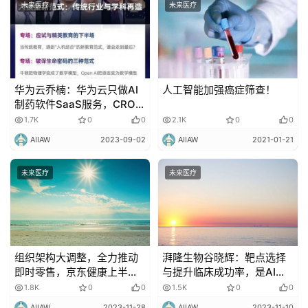
未来医疗
未来医疗
华为云乔楠：华为云只做AI
人工智能加强癌症筛查！
制药软件SaaS服务，CRO与
自研管线不是我们的目标
1.7K
0
0
2.1K
0
0
AIIAW
2023-09-02
AIIAW
2021-01-21
未来医疗
未来医疗
组织架构大调整，全力推动
湃隆生物谷晓辉：靶点选择
即时零售，京东健康上半年
与提升临床成功率，是AI制
表现如何？
药下一阶段要攻克的难题
1.8K
0
0
1.5K
0
0
AIIAW
2023-11-28
AIIAW
2023-11-10