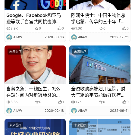
Google、Facebook和亚马
陈润生院士：中国生物信息
逊等联手白宫共同抗击肺炎
学启蒙、传承的三十年「大
疫情！
江大河」
2.9K
0
0
1.6K
0
0
AIIAW
2020-03-16
AIIAW
2022-12-21
未来医疗
未来医疗
当务之急：一线医生，怎么
全资收购高端妇儿医院，财
在短时间内对新冠肺炎的影
大气粗的字节能做好医疗
像学表现形成系统、科学的
吗？
3.3K
0
1
1.7K
0
0
认知？
AIIAW
2020-02-18
AIIAW
2022-09-11
未来医疗
未来医疗