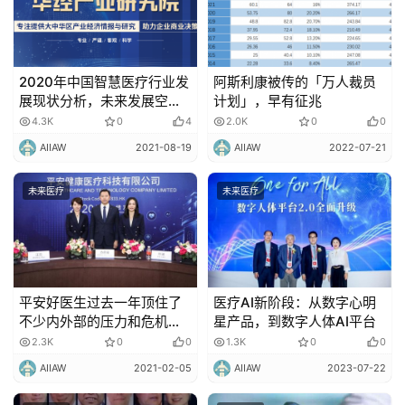
2020年中国智慧医疗行业发
阿斯利康被传的「万人裁员
展现状分析，未来发展空间
计划」，早有征兆
可观！
4.3K
0
4
2.0K
0
0
AIIAW
2021-08-19
AIIAW
2022-07-21
未来医疗
未来医疗
平安好医生过去一年顶住了
医疗AI新阶段：从数字心明
不少内外部的压力和危机，
星产品，到数字人体AI平台
盈利问题仍然存在！
2.3K
0
0
1.3K
0
0
AIIAW
2021-02-05
AIIAW
2023-07-22