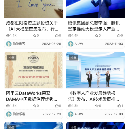
成都汇阳投资主题投资关于
腾讯集团副总裁李强：腾讯
（AI 大模型密集发布，行业
坚定推动大模型走入产业全
应用前景有望打开）
链条
1.4K
0
0
1.4K
0
0
仙游乐客
2023-05-20
AIIAW
2023-11-03
业界
业界
阿里云DataWorks荣获
《数字人产业发展趋势报
DAMA中国数据治理优秀产
告》发布，AI技术发展推动
品奖
数字人智能化升级
1.3K
0
0
1.3K
0
1
仙游乐客
2022-12-23
AIIAW
2022-12-03
业界
业界