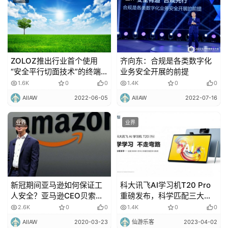
ZOLOZ推出行业首个使用
齐向东：合规是各类数字化
“安全平行切面技术”的终端
业务安全开展的前提
安全产品
1.6K
0
0
1.4K
0
0
AIIAW
2022-06-05
AIIAW
2022-07-16
业界
业界
新冠期间亚马逊如何保证工
科大讯飞AI学习机T20 Pro
人安全？亚马逊CEO贝索斯
重磅发布，科学匹配三大学
回应！
龄段
2.6K
0
0
1.4K
0
0
AIIAW
2020-03-23
仙游乐客
2023-04-02