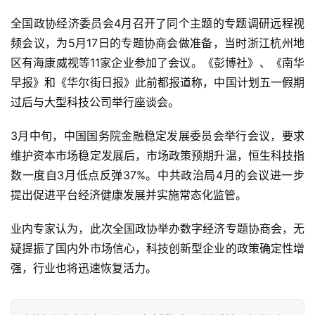
界
全国政协经济委员会4月召开了同个主题的专题调研远程视
频会议，为5月17日的专题协商会做准备，当时浙江杭州地
人
区有海康威视等11家企业参加了会议。《彭博社》、《南华
工
早报》和《华尔街日报》此前都报道称，中国计划五一假期
智
过后与大型科技公司举行座谈会。
能
3月中旬，中国国务院金融稳定发展委员会举行会议，要求
深
维护资本市场稳定发展后，市场政策预期升温，恒生科技指
度
数一度自3月低点反弹37%。中共政治局4月的会议进一步
学
习
提出促进平台经济健康发展并实施常态化监管。
业内专家认为，此次全国政协举办数字经济专题协商会，无
云
疑提振了国内外市场信心，科技创新型企业的政策确定性增
计
算
强，行业也将迅速恢复活力。
登录
注册
未