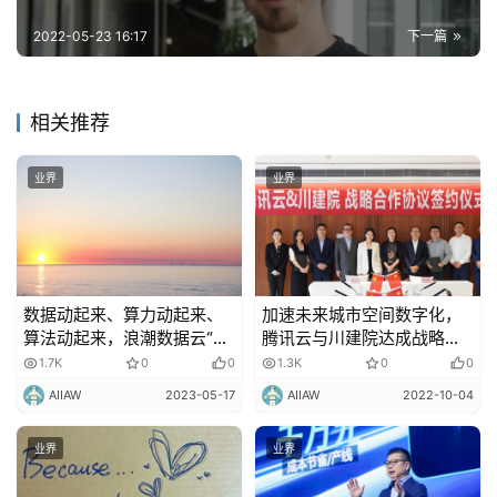
2022-05-23 16:17
下一篇
相关推荐
业界
业界
数据动起来、算力动起来、
加速未来城市空间数字化，
算法动起来，浪潮数据云“解
腾讯云与川建院达成战略合
放”数据价值
作
1.7K
0
0
1.3K
0
0
AIIAW
2023-05-17
AIIAW
2022-10-04
业界
业界