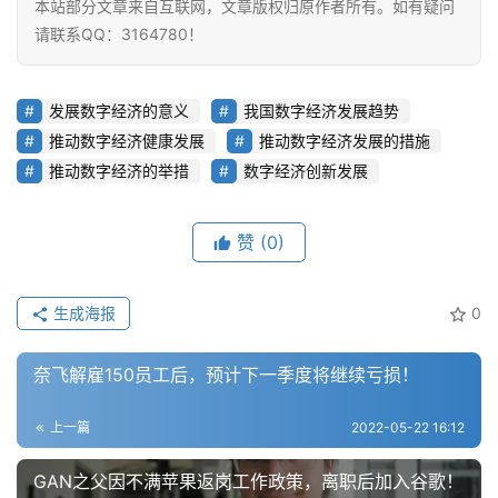
本站部分文章来自互联网，文章版权归原作者所有。如有疑问
来
请联系QQ：3164780！
医
疗
发展数字经济的意义
我国数字经济发展趋势
智
推动数字经济健康发展
推动数字经济发展的措施
能
推动数字经济的举措
数字经济创新发展
驾
驶
赞
(0)
智
慧
生成海报
0
城
市
奈飞解雇150员工后，预计下一季度将继续亏损！
更
上一篇
2022-05-22 16:12
多
内
GAN之父因不满苹果返岗工作政策，离职后加入谷歌！
容